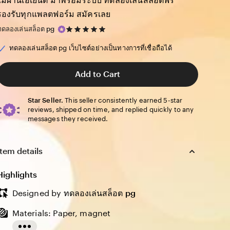
ไม่ผ่านเอเย่นต์ มาพร้อมระบบ ทดลองเล่นสล็อตฟรี
รองรับทุกแพลตฟอร์ม สมัครเลย
5
ทดลองเล่นสล็อต pg
out
of
ทดลองเล่นสล็อต pg เว็บไซต์อย่างเป็นทางการที่เชื่อถือได้
5
stars
Add to Cart
Star Seller.
This seller consistently earned 5-star
reviews, shipped on time, and replied quickly to any
messages they received.
Item details
Highlights
Designed by
ทดลองเล่นสล็อต pg
Materials: Paper, magnet