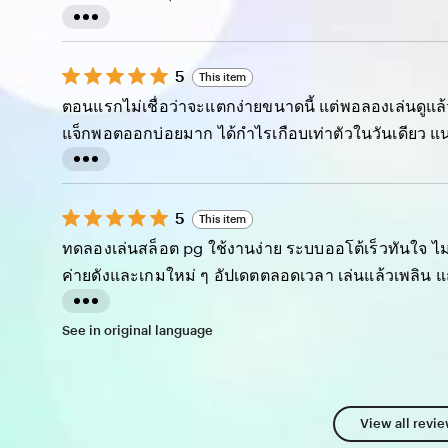
n
L
g
i
5
r
5
This item
s
out
e
ตอนแรกไม่เชื่อว่าจะแตกง่ายขนาดนี้ แต่พอลองเล่นดูแล้
of
t
5
v
แจ็กพอตออกบ่อยมาก ได้กำไรเกือบเท่าตัวในวันเดียว แ
i
stars
i
n
L
e
g
i
w
5
r
5
This item
s
out
b
e
ทดลองเล่นสล็อต pg ใช้งานง่าย ระบบออโต้เร็วทันใจ ไม
of
t
y
5
v
ค่ายดังและเกมใหม่ ๆ อัปเดตตลอดเวลา เล่นแล้วเพลิน แถ
i
stars
T
i
n
L
r
e
See in original language
g
i
a
w
r
s
c
b
e
t
y
y
v
i
View all revie
T
L
i