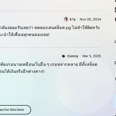
k ly
Nov 20, 2024
วต้องยอมรับเลยว่า ทดลองเล่นสล็อต pg ไม่ทำให้ผิดหวัง
นะนำให้เพื่อนทุกคนลองเลย!
D
Conny
Mar 5, 2025
่ต้องรอนานเหมือนเว็บอื่น ๆ เกมหลากหลาย มีทั้งสล็อต
มได้เงินจริงอีกต่างหาก!
ws for this item