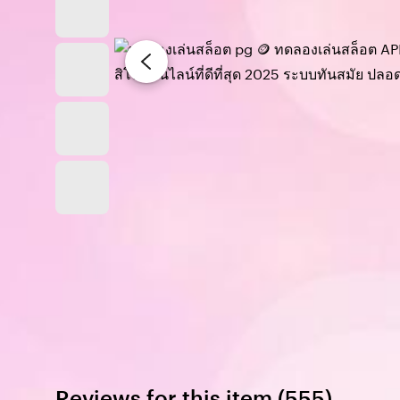
Reviews for this item (555)