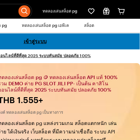
ทดลองเล่นสล็อต pg
ต pg
ทดลองเล่นสล็อต pg เอพีเค
สล็อต
เข้าสู่ระบบ
นไลน์ที่ดีที่สุด 2025 ระบบทันสมัย ปลอดภัย 100%
ทดลองเล่นสล็อต pg 🪙 ทดลองเล่นสล็อต API แท้ 100%
รวม DEMO ค่าย PG SLOT JILI PP- เป็นต้น คาสิโน
ออนไลน์ที่ดีที่สุด 2025 ระบบทันสมัย ปลอดภัย 100%
Price:
THB 1.555+
ิงค์ ทดลองเล่นสล็อต pg เป็นทางการ
ทดลองเล่นสล็อต pg แหล่งรวมเกม สล็อตแตกหนัก เล่น
ง่าย ได้เงินจริง เว็บสล็อต ที่มีความน่าเชื่อถือ ระบบ API