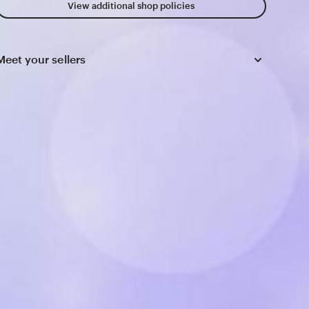
View additional shop policies
Meet your sellers