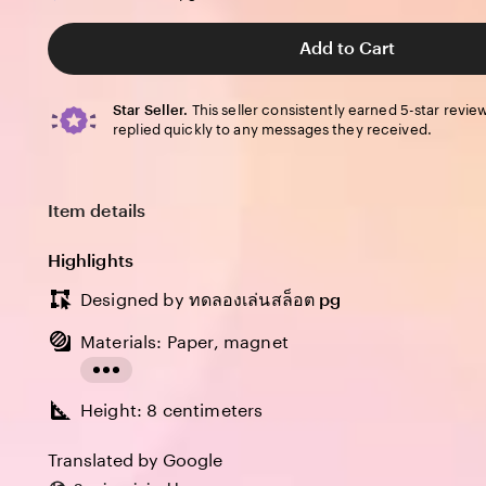
5
stars
Add to Cart
Star Seller.
This seller consistently earned 5-star revie
replied quickly to any messages they received.
Item details
Highlights
Designed by
ทดลองเล่นสล็อต pg
Materials: Paper, magnet
Read
Height: 8 centimeters
the
full
Translated by Google
description