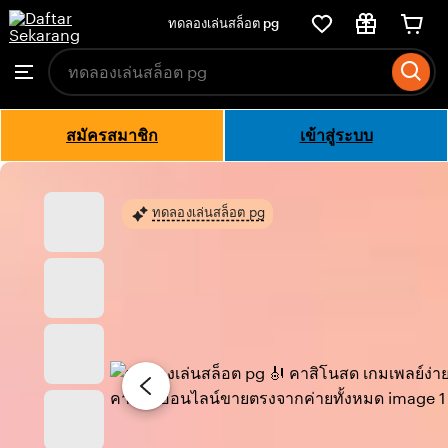
ทดลอง
ทดลองเล่นสล็อต pg
Skip
เล่น
to
Search
Browse
สล็อต
ontent
for
pg
items
or
สมัครสมาชิก
เข้าสู่ระบบ
shops
ทดลองเล่นสล็อต pg