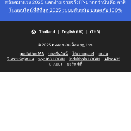
สล็อตมาแรง 2025 แตกง่าย จ่ายจริงPP-มากกว่านั้นคือ คาสิ
โนออนไลน์ที่ดีที่สุด 2025 ระบบทันสมัย ปลอดภัย 100%
Thailand | English (US) | (THB)
© 2025 ทดลองเล่นสล็อต pg, Inc.
godfather168
บอลคืนวันนี้
โค้ดmegac4
ผบอล
วิเคราะห์ฟุตบอล
wyn168 LOGIN
indukbola LOGIN
Alice432
UFABET
ยอร์ค ซิตี้