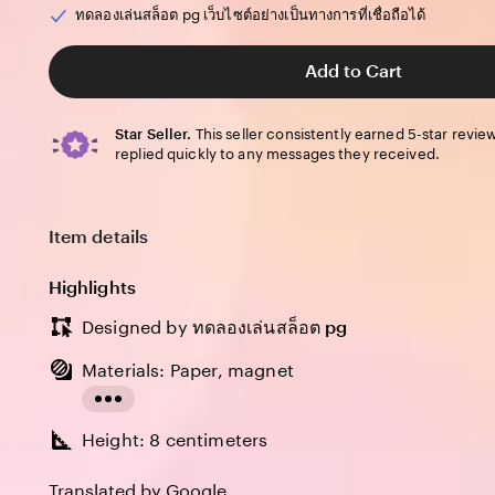
of
ทดลองเล่นสล็อต pg เว็บไซต์อย่างเป็นทางการที่เชื่อถือได้
5
stars
Add to Cart
Star Seller.
This seller consistently earned 5-star revie
replied quickly to any messages they received.
Item details
Highlights
Designed by
ทดลองเล่นสล็อต pg
Materials: Paper, magnet
Read
Height: 8 centimeters
the
full
Translated by Google