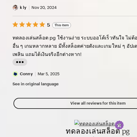
a
v
i
k ly
Nov 20, 2024
c
i
s
y
e
5
t
5
This item
out
T
w
i
of
ทดลองเล่นสล็อต pg ใช้งานง่าย ระบบออโต้เร็วทันใจ ไม่ต
5
h
b
n
stars
อื่น ๆ เกมหลากหลาย มีทั้งสล็อตค่ายดังและเกมใหม่ ๆ อัป
e
y
g
เพลิน แถมได้เงินจริงอีกต่างหาก!
w
L
r
a
e
L
u
v
i
Conny
Mar 5, 2025
r
i
s
See in original language
a
e
t
M
w
i
View all reviews for this item
a
b
n
r
y
g
i
k
r
ทดลองเล่นสล็อต pg
a
l
e