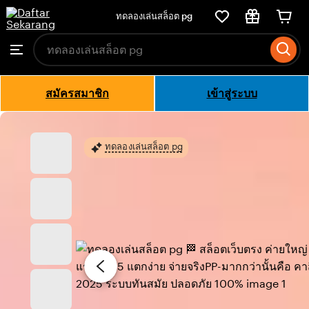
ทดลอง
ทดลองเล่นสล็อต pg
Skip
เล่น
to
Search
Browse
สล็อต
ontent
for
pg
items
or
สมัครสมาชิก
เข้าสู่ระบบ
shops
ทดลองเล่นสล็อต pg