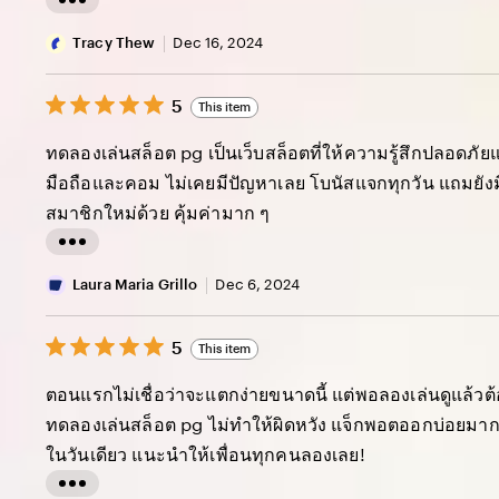
L
i
Tracy Thew
Dec 16, 2024
s
5
t
5
This item
out
i
of
ทดลองเล่นสล็อต pg เป็นเว็บสล็อตที่ให้ความรู้สึกปลอดภัยแล
5
n
stars
มือถือและคอม ไม่เคยมีปัญหาเลย โบนัสแจกทุกวัน แถมยัง
g
สมาชิกใหม่ด้วย คุ้มค่ามาก ๆ
r
e
L
v
i
Laura Maria Grillo
Dec 6, 2024
i
s
e
5
t
5
This item
out
w
i
of
ตอนแรกไม่เชื่อว่าจะแตกง่ายขนาดนี้ แต่พอลองเล่นดูแล้วต
5
b
n
stars
ทดลองเล่นสล็อต pg ไม่ทำให้ผิดหวัง แจ็กพอตออกบ่อยมาก 
y
g
ในวันเดียว แนะนำให้เพื่อนทุกคนลองเลย!
T
r
r
e
L