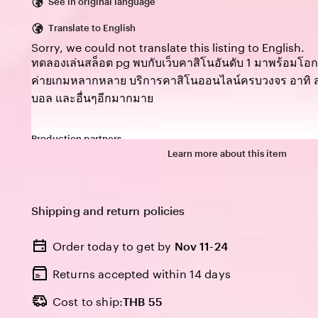
See in original language
Translate to English
Sorry, we could not translate this listing to English.
ทดลองเล่นสล็อต pg พบกับเว็บคาสิโนอันดับ 1 มาพร้อมโอ
ค่ายเกมหลากหลาย บริการคาสิโนออนไลน์ครบวงจร อาทิ ส
บอล และอื่นๆอีกมากมาย
Production partners
Learn more about this item
ทดลองเล่นสล็อต pg makes this item with help from
Paperworks, The Netherlands
View all
Shipping and return policies
Order today to get by
Nov 11-24
Returns accepted
within 14 days
Cost to ship:
THB
55