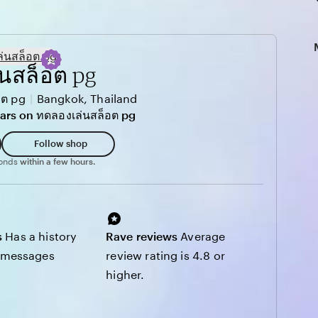
นสล็อต pg
อต pg
|
Bangkok, Thailand
ars on ทดลองเล่นสล็อต pg
Follow shop
ponds
within a few hours.
s
Has a history
Rave reviews
Average
o messages
review rating is 4.8 or
higher.