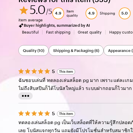
5.0
/5
Item
4.9
4.9
5.0
Shipping
quality
item average
Buyer highlights, summarized by AI
Beautiful
Fast shipping
Great quality
Happy cust
Filter
Quality (10)
Shipping & Packaging (6)
Appearance (
by
category
5
5
This item
out
ฉันชอบเล่นที่ ทดลองเล่นสล็อต pg มาก เพราะแต่ละเกมม
of
5
ไม่ถึงสิบสปินก็ได้โบนัสใหญ่แล้ว ระบบฝากถอนก็ไวมาก ใช
stars
L
i
5
5
This item
s
out
ทดลองเล่นสล็อต pg เป็นเว็บสล็อตที่ให้ความรู้สึกปลอด
of
t
5
เลย โบนัสแจกทุกวัน แถมยังมีโปรโมชั่นสำหรับสมาชิกให
i
stars