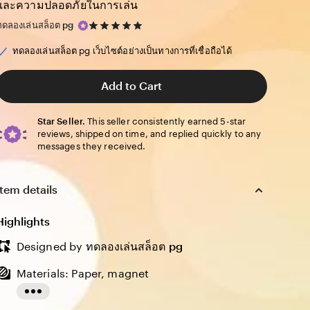
และความปลอดภัยในการเล่น
5
ทดลองเล่นสล็อต pg
out
of
ทดลองเล่นสล็อต pg เว็บไซต์อย่างเป็นทางการที่เชื่อถือได้
5
stars
Add to Cart
Star Seller.
This seller consistently earned 5-star
reviews, shipped on time, and replied quickly to any
messages they received.
Item details
Highlights
Designed by
ทดลองเล่นสล็อต pg
Materials: Paper, magnet
Read