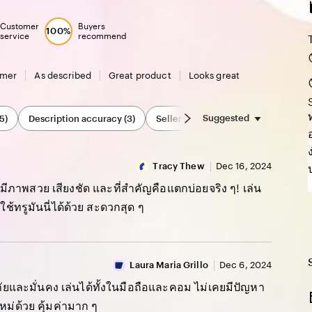
Customer
Buyers
100%
service
recommend
omer
As described
Great product
Looks great
Suggested
5)
Description accuracy (3)
Seller service (2)
Sizing & Fit (1)
Tracy Thew
Dec 16, 2024
ีภาพสวย เสียงชัด และที่สำคัญคือแตกบ่อยจริง ๆ! เล่น
้ทรูมันนี่ได้ด้วย สะดวกสุด ๆ
Laura Maria Grillo
Dec 6, 2024
ภัยและมั่นคง เล่นได้ทั้งในมือถือและคอม ไม่เคยมีปัญหา
ม่ด้วย คุ้มค่ามาก ๆ