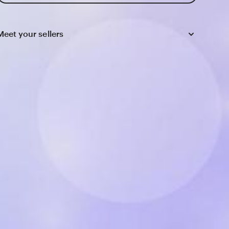
Meet your sellers