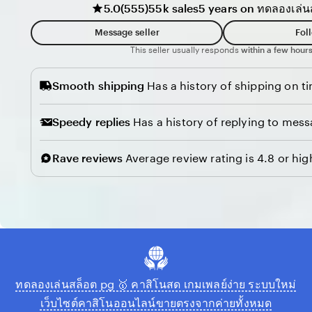
5.0
(555)
55k sales
5 years on ทดลองเล่น
r
i
i
e
Message seller
Fol
l
w
This seller usually responds
within a few hours
l
b
o
Smooth shipping
Has a history of shipping on t
y
C
Speedy replies
Has a history of replying to mess
o
n
Rave reviews
Average review rating is 4.8 or hig
n
y
ทดลองเล่นสล็อต pg 🥇 คาสิโนสด เกมเพลย์ง่าย ระบบใหม่
เว็บไซต์คาสิโนออนไลน์ขายตรงจากค่ายทั้งหมด