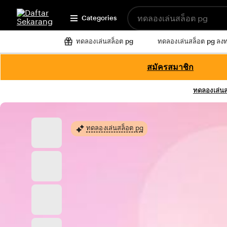
Skip
Search
ทดลอง
to
Categories
for
เล่น
Content
items
สล็อต
or
ทดลองเล่นสล็อต pg
ทดลองเล่นสล็อต pg ลงท
pg
shops
สมัครสมาชิก
ทดลองเล่นส
ทดลองเล่นสล็อต pg