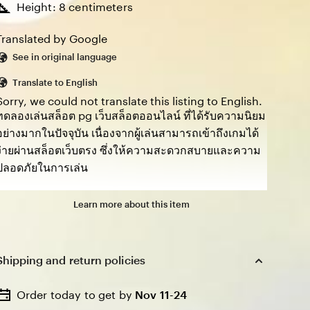
Height: 8 centimeters
the
full
Translated by Google
description
See in original language
Translate to English
Sorry, we could not translate this listing to English.
ทดลองเล่นสล็อต pg เว็บสล็อตออนไลน์ ที่ได้รับความนิยม
อย่างมากในปัจจุบัน เนื่องจากผู้เล่นสามารถเข้าถึงเกมได้
ง่ายผ่านสล็อตเว็บตรง ซึ่งให้ความสะดวกสบายและความ
ปลอดภัยในการเล่น
Learn more about this item
Production partners
ทดลองเล่นสล็อต pg makes this item with help from
Paperworks, The Netherlands
View all
Shipping and return policies
Order today to get by
Nov 11-24