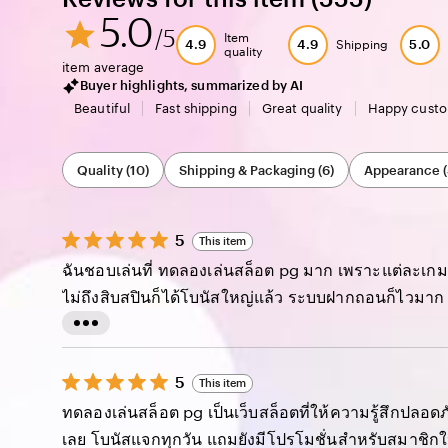
5.0
/5
Item
4.9
4.9
5.0
Shipping
quality
item average
Buyer highlights, summarized by AI
Beautiful
Fast shipping
Great quality
Happy cust
Filter
Quality (10)
Shipping & Packaging (6)
Appearance (
by
category
5
5
This item
out
ฉันชอบเล่นที่ ทดลองเล่นสล็อต pg มาก เพราะแต่ละเกมม
of
5
ไม่ถึงสิบสปินก็ได้โบนัสใหญ่แล้ว ระบบฝากถอนก็ไวมาก ใช
stars
L
i
5
5
This item
s
out
ทดลองเล่นสล็อต pg เป็นเว็บสล็อตที่ให้ความรู้สึกปลอด
of
t
5
เลย โบนัสแจกทุกวัน แถมยังมีโปรโมชั่นสำหรับสมาชิกให
i
stars