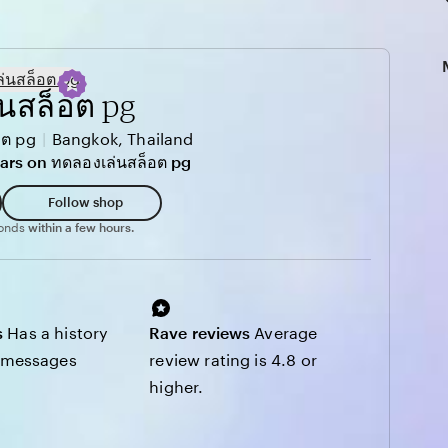
นสล็อต pg
อต pg
|
Bangkok, Thailand
ars on ทดลองเล่นสล็อต pg
Follow shop
ponds
within a few hours.
s
Has a history
Rave reviews
Average
o messages
review rating is 4.8 or
higher.