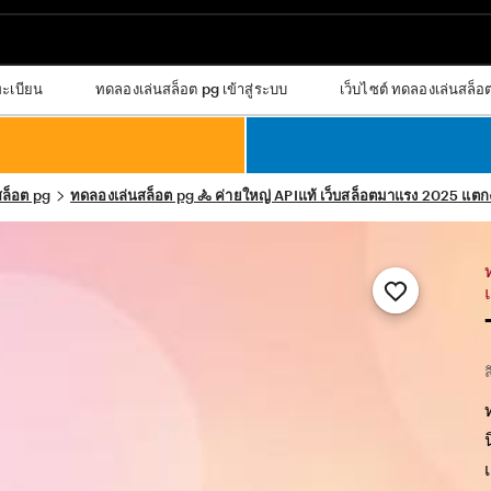
ะเบียน
ทดลองเล่นสล็อต pg เข้าสู่ระบบ
เว็บไซต์ ทดลองเล่นสล็อ
ล็อต pg
ทดลองเล่นสล็อต pg 🚴 ค่ายใหญ่ APIแท้ เว็บสล็อตมาแรง 2025 แตกง่
Add
to
Favorites
ล