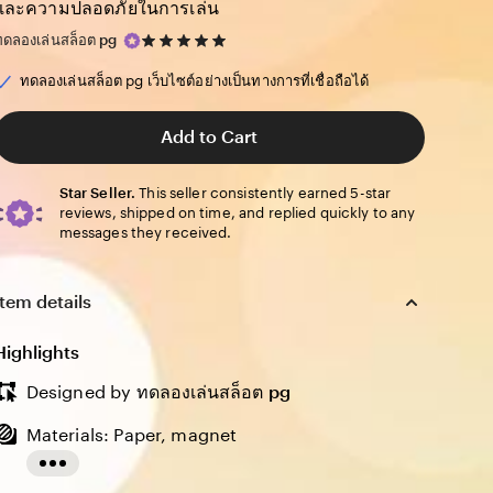
และความปลอดภัยในการเล่น
5
ทดลองเล่นสล็อต pg
out
of
ทดลองเล่นสล็อต pg เว็บไซต์อย่างเป็นทางการที่เชื่อถือได้
5
stars
Add to Cart
Star Seller.
This seller consistently earned 5-star
reviews, shipped on time, and replied quickly to any
messages they received.
Item details
Highlights
Designed by
ทดลองเล่นสล็อต pg
Materials: Paper, magnet
Read