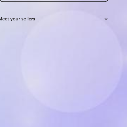
Meet your sellers