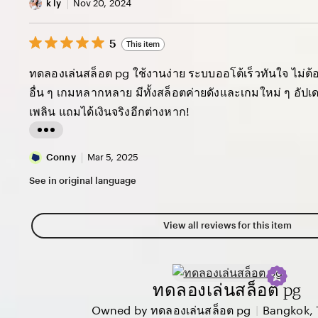
a
v
i
k ly
Nov 20, 2024
c
i
s
y
e
5
t
5
This item
out
T
w
i
of
ทดลองเล่นสล็อต pg ใช้งานง่าย ระบบออโต้เร็วทันใจ ไม่ต
5
h
b
n
stars
อื่น ๆ เกมหลากหลาย มีทั้งสล็อตค่ายดังและเกมใหม่ ๆ อัป
e
y
g
เพลิน แถมได้เงินจริงอีกต่างหาก!
w
L
r
a
e
L
u
v
i
Conny
Mar 5, 2025
r
i
s
See in original language
a
e
t
M
w
i
View all reviews for this item
a
b
n
r
y
g
i
k
r
ทดลองเล่นสล็อต pg
a
l
e
G
y
Owned by ทดลองเล่นสล็อต pg
|
Bangkok, 
v