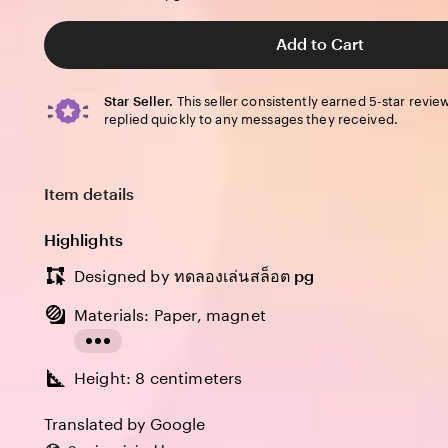
5
stars
Add to Cart
Star Seller.
This seller consistently earned 5-star revie
replied quickly to any messages they received.
Item details
Highlights
Designed by
ทดลองเล่นสล็อต pg
Materials: Paper, magnet
Read
Height: 8 centimeters
the
full
Translated by Google
description