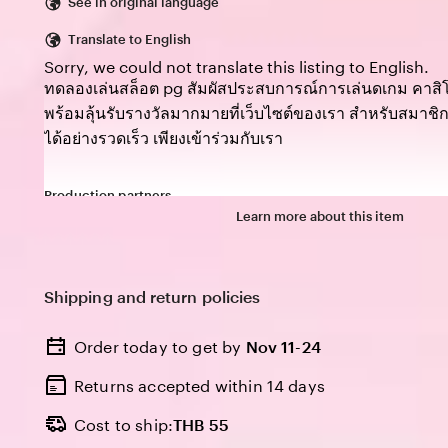
See in original language
Translate to English
Sorry, we could not translate this listing to English.
ทดลองเล่นสล็อต pg สัมผัสประสบการณ์การเล่นดเกม คาสิโนอ
พร้อมลุ้นรับรางวัลมากมายที่เว็บไซต์ของเรา สำหรับสมาชิก
ได้อย่างรวดเร็ว เพียงเข้าร่วมกับเรา
Production partners
Learn more about this item
ทดลองเล่นสล็อต pg makes this item with help from
Paperworks, The Netherlands
View all
Shipping and return policies
Order today to get by
Nov 11-24
Returns accepted
within 14 days
Cost to ship:
THB
55