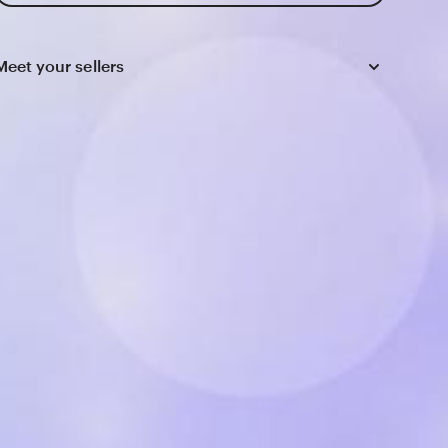
Meet your sellers