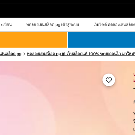
ะเบียน
ทดลองเล่นสล็อต pg เข้าสู่ระบบ
เว็บไซต์ ทดลองเล่นสล็อ
ล่นสล็อต pg
ทดลองเล่นสล็อต pg 🎀 เว็บสล็อตแท้ 100% ระบบถอนไว มาใหม่
Add
to
Favorites
ล