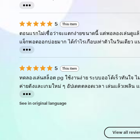
n
L
g
i
5
r
5
This item
s
out
e
ตอนแรกไม่เชื่อว่าจะแตกง่ายขนาดนี้ แต่พอลองเล่นดูแล้
of
t
5
v
แจ็กพอตออกบ่อยมาก ได้กำไรเกือบเท่าตัวในวันเดียว แ
i
stars
i
n
L
e
g
i
w
5
r
5
This item
s
out
b
e
ทดลองเล่นสล็อต pg ใช้งานง่าย ระบบออโต้เร็วทันใจ ไม
of
t
y
5
v
ค่ายดังและเกมใหม่ ๆ อัปเดตตลอดเวลา เล่นแล้วเพลิน แถ
i
stars
T
i
n
L
r
e
See in original language
g
i
a
w
r
s
c
b
e
t
y
y
v
i
View all revie
T
L
i