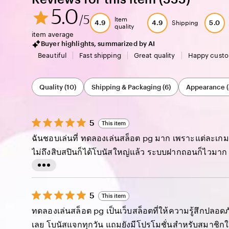
5.0
/5
Item
4.9
4.9
5.0
Shipping
quality
item average
Buyer highlights, summarized by AI
Beautiful
Fast shipping
Great quality
Happy cust
Filter
Quality (10)
Shipping & Packaging (6)
Appearance (
by
category
5
5
This item
out
ฉันชอบเล่นที่ ทดลองเล่นสล็อต pg มาก เพราะแต่ละเกมม
of
5
ไม่ถึงสิบสปินก็ได้โบนัสใหญ่แล้ว ระบบฝากถอนก็ไวมาก ใช
stars
L
i
5
5
This item
s
out
ทดลองเล่นสล็อต pg เป็นเว็บสล็อตที่ให้ความรู้สึกปลอด
of
t
5
เลย โบนัสแจกทุกวัน แถมยังมีโปรโมชั่นสำหรับสมาชิกให
i
stars