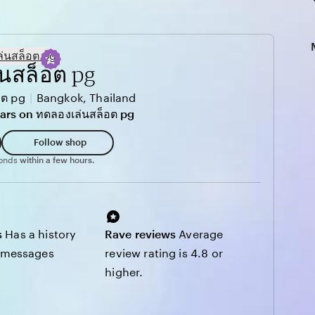
นสล็อต pg
อต pg
|
Bangkok, Thailand
ars on ทดลองเล่นสล็อต pg
Follow shop
ponds
within a few hours.
s
Has a history
Rave reviews
Average
o messages
review rating is 4.8 or
higher.