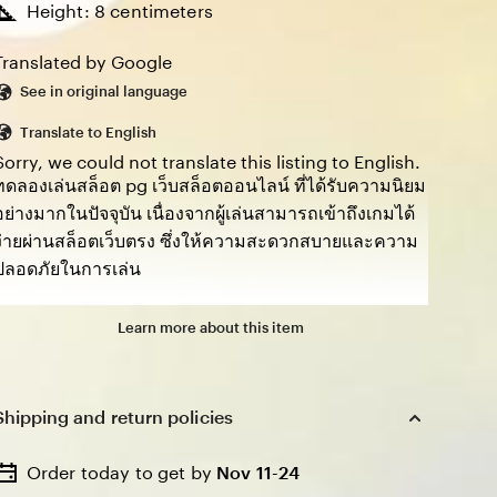
Height: 8 centimeters
the
full
Translated by Google
description
See in original language
Translate to English
Sorry, we could not translate this listing to English.
ทดลองเล่นสล็อต pg เว็บสล็อตออนไลน์ ที่ได้รับความนิยม
อย่างมากในปัจจุบัน เนื่องจากผู้เล่นสามารถเข้าถึงเกมได้
ง่ายผ่านสล็อตเว็บตรง ซึ่งให้ความสะดวกสบายและความ
ปลอดภัยในการเล่น
Learn more about this item
Production partners
ทดลองเล่นสล็อต pg makes this item with help from
Paperworks, The Netherlands
View all
Shipping and return policies
Order today to get by
Nov 11-24