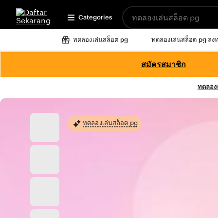
Skip
Search
ทดลอง
to
Categories
for
เล่น
Content
items
สล็อต
or
ทดลองเล่นสล็อต pg
ทดลองเล่นสล็อต pg ลงท
pg
shops
สมัครสมาชิก
ทดลองเ
ทดลองเล่นสล็อต pg