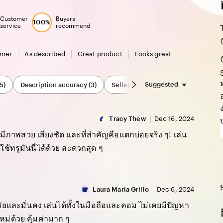
Customer
Buyers
100%
service
recommend
omer
As described
Great product
Looks great
Suggested
5)
Description accuracy (3)
Seller service (2)
Sizing & Fit (1)
Tracy Thew
Dec 16, 2024
ีภาพสวย เสียงชัด และที่สำคัญคือแตกบ่อยจริง ๆ! เล่น
้ทรูมันนี่ได้ด้วย สะดวกสุด ๆ
Laura Maria Grillo
Dec 6, 2024
ภัยและมั่นคง เล่นได้ทั้งในมือถือและคอม ไม่เคยมีปัญหา
ม่ด้วย คุ้มค่ามาก ๆ