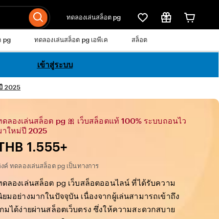
ทดลองเล่นสล็อต pg
ต pg
ทดลองเล่นสล็อต pg เอพีเค
สล็อต
เข้าสู่ระบบ
ปี 2025
ทดลองเล่นสล็อต pg 🎀 เว็บสล็อตแท้ 100% ระบบถอนไว
มาใหม่ปี 2025
Price:
THB 1.555+
ิงค์ ทดลองเล่นสล็อต pg เป็นทางการ
ทดลองเล่นสล็อต pg เว็บสล็อตออนไลน์ ที่ได้รับความ
นิยมอย่างมากในปัจจุบัน เนื่องจากผู้เล่นสามารถเข้าถึง
เกมได้ง่ายผ่านสล็อตเว็บตรง ซึ่งให้ความสะดวกสบาย