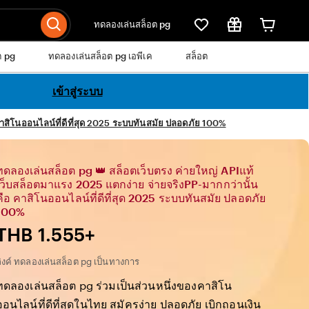
ทดลองเล่นสล็อต pg
ต pg
ทดลองเล่นสล็อต pg เอพีเค
สล็อต
เข้าสู่ระบบ
คาสิโนออนไลน์ที่ดีที่สุด 2025 ระบบทันสมัย ปลอดภัย 100%
ทดลองเล่นสล็อต pg 👑 สล็อตเว็บตรง ค่ายใหญ่ APIแท้
เว็บสล็อตมาแรง 2025 แตกง่าย จ่ายจริงPP-มากกว่านั้น
คือ คาสิโนออนไลน์ที่ดีที่สุด 2025 ระบบทันสมัย ปลอดภัย
100%
Price:
THB 1.555+
ิงค์ ทดลองเล่นสล็อต pg เป็นทางการ
ทดลองเล่นสล็อต pg ร่วมเป็นส่วนหนึ่งของคาสิโน
ออนไลน์ที่ดีที่สุดในไทย สมัครง่าย ปลอดภัย เบิกถอนเงิน