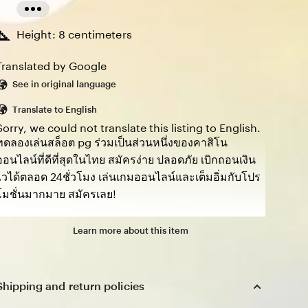
Read
Height: 8 centimeters
the
full
Translated by Google
description
See in original language
Translate to English
Sorry, we could not translate this listing to English.
ทดลองเล่นสล็อต pg ร่วมเป็นส่วนหนึ่งของคาสิโน
ออนไลน์ที่ดีที่สุดในไทย สมัครง่าย ปลอดภัย เบิกถอนเงิน
ไวได้ตลอด 24ชั่วโมง เล่นเกมออนไลน์และเต็มอิ่มกับโปร
โมชั่นมากมาย สมัครเลย!
Learn more about this item
Production partners
ทดลองเล่นสล็อต pg makes this item with help from
Paperworks, The Netherlands
View all
Shipping and return policies