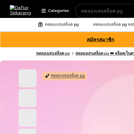
Skip
Search
ทดลอง
to
Categories
for
เล่น
Content
items
สล็อต
or
ทดลองเล่นสล็อต pg
ทดลองเล่นสล็อต pg ลงท
pg
shops
สมัครสมาชิก
ทดลองเล่นสล็อต pg
ทดลองเล่นสล็อต pg 👑 สล็อตเว็บต
ทดลองเล่นสล็อต pg