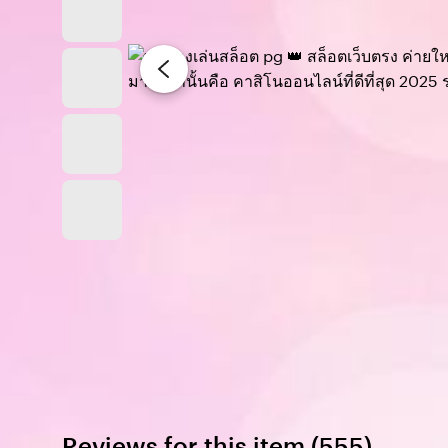
Reviews for this item (555)