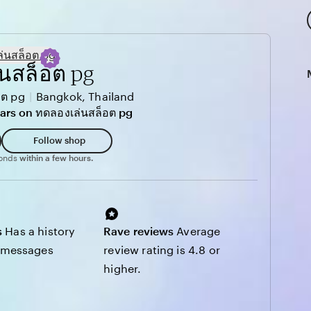
นสล็อต pg
อต pg
|
Bangkok, Thailand
ars on ทดลองเล่นสล็อต pg
Follow shop
ponds
within a few hours.
s
Has a history
Rave reviews
Average
o messages
review rating is 4.8 or
higher.