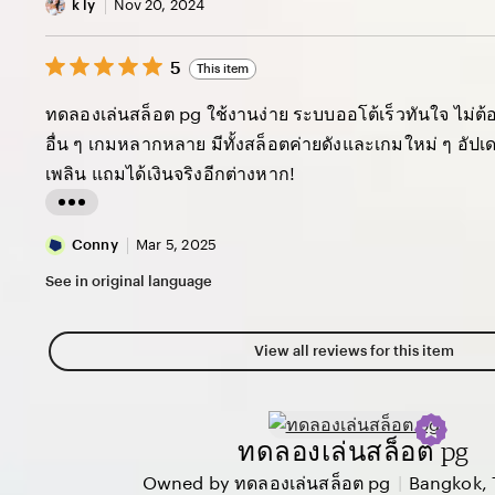
a
v
i
k ly
Nov 20, 2024
c
i
s
y
e
5
t
5
This item
out
T
w
i
of
ทดลองเล่นสล็อต pg ใช้งานง่าย ระบบออโต้เร็วทันใจ ไม่ต
5
h
b
n
stars
อื่น ๆ เกมหลากหลาย มีทั้งสล็อตค่ายดังและเกมใหม่ ๆ อัป
e
y
g
เพลิน แถมได้เงินจริงอีกต่างหาก!
w
L
r
a
e
L
u
v
i
Conny
Mar 5, 2025
r
i
s
See in original language
a
e
t
M
w
i
View all reviews for this item
a
b
n
r
y
g
i
k
r
ทดลองเล่นสล็อต pg
a
l
e
G
y
Owned by ทดลองเล่นสล็อต pg
|
Bangkok, 
v