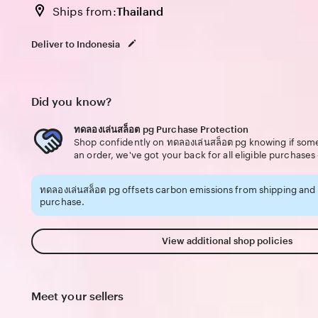
Ships from:
Thailand
Deliver to Indonesia
Did you know?
ทดลองเล่นสล็อต pg Purchase Protection
Shop confidently on ทดลองเล่นสล็อต pg knowing if som
an order, we've got your back for all eligible purchase
ทดลองเล่นสล็อต pg offsets carbon emissions from shipping and
purchase.
View additional shop policies
Meet your sellers