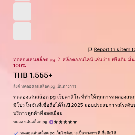
Report this item 
ทดลองเล่นสล็อต pg 🚴 สล็อตออนไลน์ เล่นง่าย ฟรีแต้ม ม
100%
Price:
THB 1.555+
ลิงค์ ทดลองเล่นสล็อต pg เป็นทางการ
ทดลองเล่นสล็อต pg เว็บคาสิโน ที่ทำให้ทุกการทดลองสนุก
มีโปรโมชั่นที่เชื่อถือได้ในปี 2025 มอบประสบการณ์ระดับ
บริการลูกค้าที่ยอดเยี่ยม
5
ทดลองเล่นสล็อต pg
out
of
ทดลองเล่นสล็อต pg เว็บไซต์อย่างเป็นทางการที่เชื่อถือได้