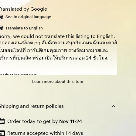
full
Translated by Google
description
See in original language
Translate to English
Sorry, we could not translate this listing to English.
ทดลองเล่นสล็อต pg สัมผัสความสนุกกับเกมพนันและคาสิ
โนออนไลน์ที่ การันตีเกมคุณภาพ รางวัลมากมายและ
บริการที่เป็นเลิศ พร้อมเปิดให้บริการตลอด 24 ชั่วโมง.
Production partners
Learn more about this item
ทดลองเล่นสล็อต pg makes this item with help from
Paperworks, The Netherlands
View all
Shipping and return policies
Order today to get by
Nov 11-24
Returns accepted
within 14 days