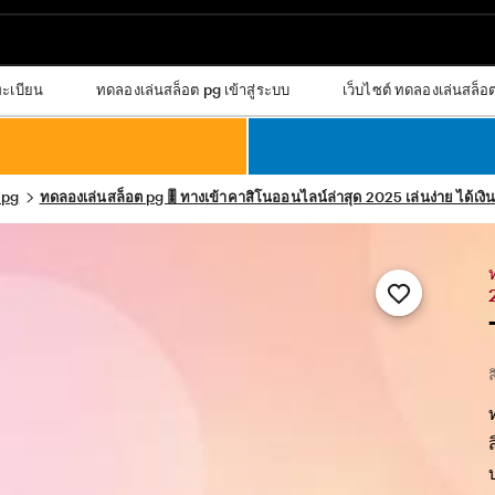
ะเบียน
ทดลองเล่นสล็อต pg เข้าสู่ระบบ
เว็บไซต์ ทดลองเล่นสล็อ
 pg
ทดลองเล่นสล็อต pg 🎚️ ทางเข้าคาสิโนออนไลน์ล่าสุด 2025 เล่นง่าย ได้เงิ
Add
to
Favorites
ล