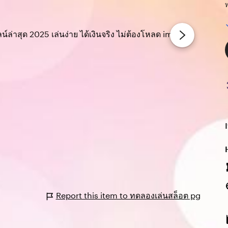
Report this item to ทดลองเล่นสล็อต pg