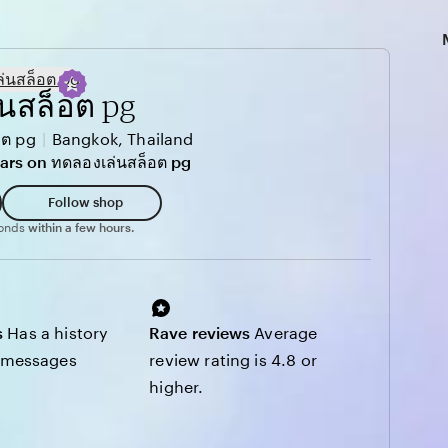
นสล็อต pg
อต pg
|
Bangkok, Thailand
ars on ทดลองเล่นสล็อต pg
Follow shop
ponds
within a few hours.
s
Has a history
Rave reviews
Average
o messages
review rating is 4.8 or
higher.