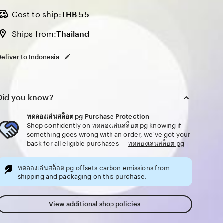
Cost to ship:
THB
55
Ships from:
Thailand
eliver to Indonesia
Did you know?
ทดลองเล่นสล็อต pg Purchase Protection
Shop confidently on ทดลองเล่นสล็อต pg knowing if
something goes wrong with an order, we've got your
back for all eligible purchases —
ทดลองเล่นสล็อต pg
ทดลองเล่นสล็อต pg offsets carbon emissions from
shipping and packaging on this purchase.
View additional shop policies