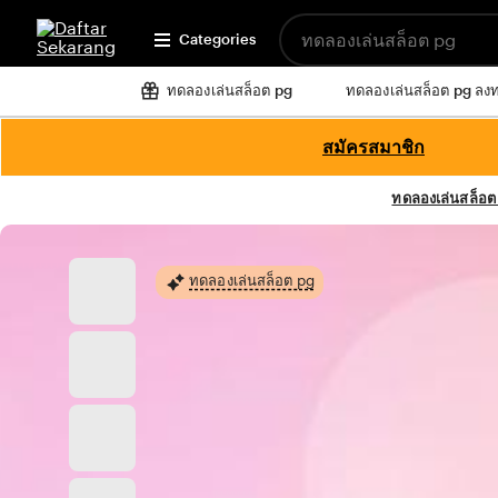
Skip
Search
ทดลอง
to
Categories
for
เล่น
Content
items
สล็อต
or
ทดลองเล่นสล็อต pg
ทดลองเล่นสล็อต pg ลงท
pg
shops
สมัครสมาชิก
ทดลองเล่นสล็อต
ทดลองเล่นสล็อต pg