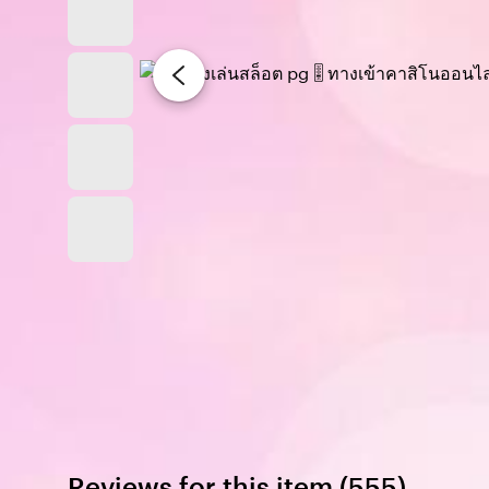
Reviews for this item (555)