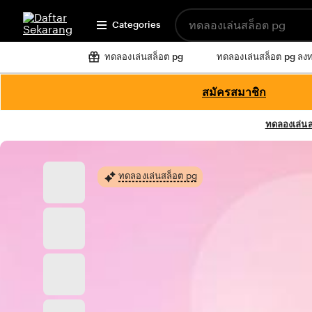
Skip
Search
ทดลอง
to
Categories
for
เล่น
Content
items
สล็อต
or
ทดลองเล่นสล็อต pg
ทดลองเล่นสล็อต pg ลงท
pg
shops
สมัครสมาชิก
ทดลองเล่นส
ทดลองเล่นสล็อต pg