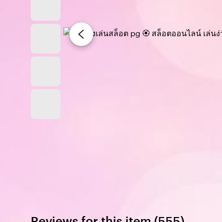
Reviews for this item (555)