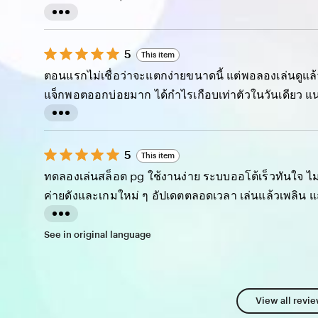
n
L
g
i
5
r
5
This item
s
out
e
ตอนแรกไม่เชื่อว่าจะแตกง่ายขนาดนี้ แต่พอลองเล่นดูแล้
of
t
5
v
แจ็กพอตออกบ่อยมาก ได้กำไรเกือบเท่าตัวในวันเดียว แ
i
stars
i
n
L
e
g
i
w
5
r
5
This item
s
out
b
e
ทดลองเล่นสล็อต pg ใช้งานง่าย ระบบออโต้เร็วทันใจ ไม
of
t
y
5
v
ค่ายดังและเกมใหม่ ๆ อัปเดตตลอดเวลา เล่นแล้วเพลิน แถ
i
stars
T
i
n
L
r
e
See in original language
g
i
a
w
r
s
c
b
e
t
y
y
v
i
View all revie
T
L
i