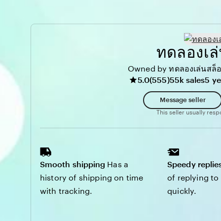
n
h
a
e
g
e
u
w
r
w
r
b
e
a
y
ทดลองเล่
v
M
k
i
Owned by ทดลองเล่นสล็
a
l
e
5.0
(555)
55k sales
5 ye
r
y
w
i
Message seller
b
a
This seller usually res
y
G
C
r
o
i
n
Smooth shipping
Has a
Speedy replie
l
n
history of shipping on time
of replying t
l
y
with tracking.
quickly.
o