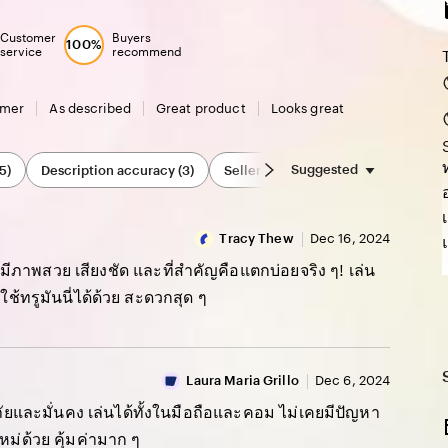
Customer
Buyers
100%
service
recommend
omer
As described
Great product
Looks great
Suggested
5)
Description accuracy (3)
Seller service (2)
Sizing & Fit (1)
Tracy Thew
Dec 16, 2024
แ
ีภาพสวย เสียงชัด และที่สำคัญคือแตกบ่อยจริง ๆ! เล่น
้ทรูมันนี่ได้ด้วย สะดวกสุด ๆ
Laura Maria Grillo
Dec 6, 2024
ภัยและมั่นคง เล่นได้ทั้งในมือถือและคอม ไม่เคยมีปัญหา
ม่ด้วย คุ้มค่ามาก ๆ