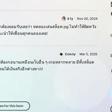
k ly
Nov 20, 2024
วต้องยอมรับเลยว่า ทดลองเล่นสล็อต pg ไม่ทำให้ผิดหวัง
นะนำให้เพื่อนทุกคนลองเลย!
D
Conny
Mar 5, 2025
่ต้องรอนานเหมือนเว็บอื่น ๆ เกมหลากหลาย มีทั้งสล็อต
มได้เงินจริงอีกต่างหาก!
ws for this item