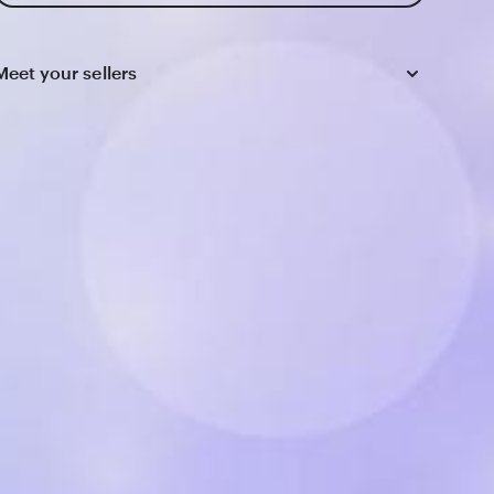
Meet your sellers