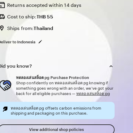
Returns accepted
within 14 days
Cost to ship:
THB
55
Ships from:
Thailand
eliver to Indonesia
Did you know?
ทดลองเล่นสล็อต pg Purchase Protection
Shop confidently on ทดลองเล่นสล็อต pg knowing if
something goes wrong with an order, we've got your
back for all eligible purchases —
ทดลองเล่นสล็อต pg
ทดลองเล่นสล็อต pg offsets carbon emissions from
shipping and packaging on this purchase.
View additional shop policies