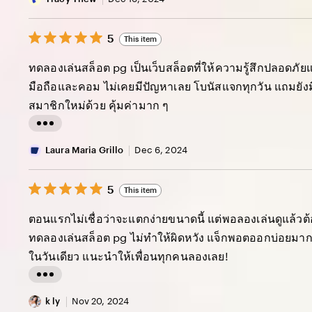
s
5
t
5
This item
out
i
of
ทดลองเล่นสล็อต pg เป็นเว็บสล็อตที่ให้ความรู้สึกปลอดภัยแล
5
n
stars
มือถือและคอม ไม่เคยมีปัญหาเลย โบนัสแจกทุกวัน แถมยัง
g
สมาชิกใหม่ด้วย คุ้มค่ามาก ๆ
r
e
L
v
i
Laura Maria Grillo
Dec 6, 2024
i
s
e
5
t
5
This item
out
w
i
of
ตอนแรกไม่เชื่อว่าจะแตกง่ายขนาดนี้ แต่พอลองเล่นดูแล้วต
5
b
n
stars
ทดลองเล่นสล็อต pg ไม่ทำให้ผิดหวัง แจ็กพอตออกบ่อยมาก 
y
g
ในวันเดียว แนะนำให้เพื่อนทุกคนลองเลย!
T
r
r
e
L
a
v
i
k ly
Nov 20, 2024