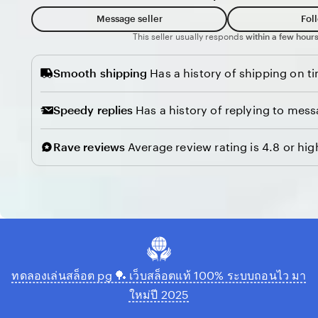
i
e
Message seller
Fol
l
w
This seller usually responds
within a few hours
l
b
o
Smooth shipping
Has a history of shipping on t
y
C
Speedy replies
Has a history of replying to mess
o
n
Rave reviews
Average review rating is 4.8 or hig
n
y
ทดลองเล่นสล็อต pg 🏓 เว็บสล็อตแท้ 100% ระบบถอนไว มา
ใหม่ปี 2025