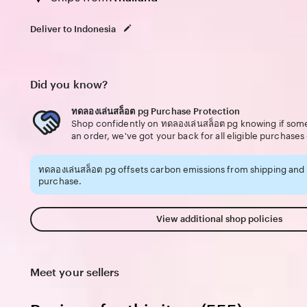
Deliver to Indonesia
Did you know?
ทดลองเล่นสล็อต pg Purchase Protection
Shop confidently on ทดลองเล่นสล็อต pg knowing if som
an order, we've got your back for all eligible purchase
ทดลองเล่นสล็อต pg offsets carbon emissions from shipping and
purchase.
View additional shop policies
Meet your sellers