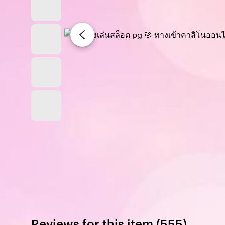
Reviews for this item (555)