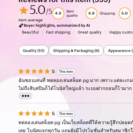
5.0
/5
Item
4.9
4.9
5.0
Shipping
quality
item average
Buyer highlights, summarized by AI
Beautiful
Fast shipping
Great quality
Happy cust
Filter
Quality (10)
Shipping & Packaging (6)
Appearance (
by
category
5
5
This item
out
ฉันชอบเล่นที่ ทดลองเล่นสล็อต pg มาก เพราะแต่ละเกมม
of
5
ไม่ถึงสิบสปินก็ได้โบนัสใหญ่แล้ว ระบบฝากถอนก็ไวมาก ใช
stars
L
i
5
5
This item
s
out
ทดลองเล่นสล็อต pg เป็นเว็บสล็อตที่ให้ความรู้สึกปลอด
of
t
5
เลย โบนัสแจกทุกวัน แถมยังมีโปรโมชั่นสำหรับสมาชิกให
i
stars