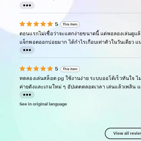
n
L
g
i
5
r
5
This item
s
out
e
ตอนแรกไม่เชื่อว่าจะแตกง่ายขนาดนี้ แต่พอลองเล่นดูแล้
of
t
5
v
แจ็กพอตออกบ่อยมาก ได้กำไรเกือบเท่าตัวในวันเดียว แ
i
stars
i
n
L
e
g
i
w
5
r
5
This item
s
out
b
e
ทดลองเล่นสล็อต pg ใช้งานง่าย ระบบออโต้เร็วทันใจ ไม
of
t
y
5
v
ค่ายดังและเกมใหม่ ๆ อัปเดตตลอดเวลา เล่นแล้วเพลิน แถ
i
stars
T
i
n
L
r
e
See in original language
g
i
a
w
r
s
c
b
e
t
y
y
v
i
View all revie
T
L
i