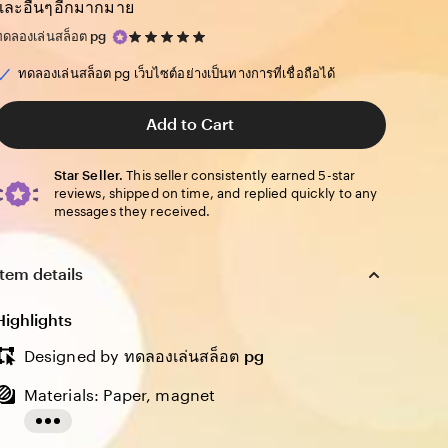
และอื่นๆอีกมากมาย
5
ทดลองเล่นสล็อต pg
out
of
ทดลองเล่นสล็อต pg เว็บไซต์อย่างเป็นทางการที่เชื่อถือได้
5
stars
Add to Cart
Star Seller.
This seller consistently earned 5-star
reviews, shipped on time, and replied quickly to any
messages they received.
Item details
Highlights
Designed by
ทดลองเล่นสล็อต pg
Materials: Paper, magnet
Read