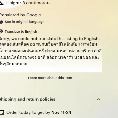
Height: 8 centimeters
the
full
Translated by Google
description
See in original language
Translate to English
Sorry, we could not translate this listing to English.
ทดลองเล่นสล็อต pg พบกับเว็บคาสิโนอันดับ 1 มาพร้อม
โอกาส ทดลองเล่นเกมฟรี ค่ายเกมหลากหลาย บริการคาสิ
โนออนไลน์ครบวงจร อาทิ สล็อต บาคาร่า หวย บอล และ
อื่นๆอีกมากมาย
Learn more about this item
Production partners
ทดลองเล่นสล็อต pg makes this item with help from
Paperworks, The Netherlands
View all
Shipping and return policies
Order today to get by
Nov 11-24