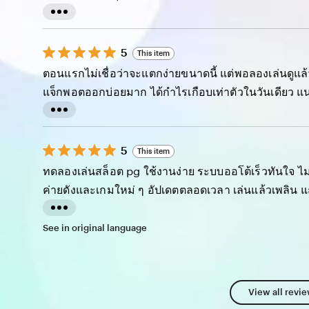
n
L
g
i
5
r
5
This item
s
out
e
ตอนแรกไม่เชื่อว่าจะแตกง่ายขนาดนี้ แต่พอลองเล่นดูแล้
of
t
5
v
แจ็กพอตออกบ่อยมาก ได้กำไรเกือบเท่าตัวในวันเดียว แ
i
stars
i
n
L
e
g
i
w
5
r
5
This item
s
out
b
e
ทดลองเล่นสล็อต pg ใช้งานง่าย ระบบออโต้เร็วทันใจ ไม
of
t
y
5
v
ค่ายดังและเกมใหม่ ๆ อัปเดตตลอดเวลา เล่นแล้วเพลิน แถ
i
stars
T
i
n
L
r
e
See in original language
g
i
a
w
r
s
c
b
e
t
y
y
v
i
View all revie
T
L
i