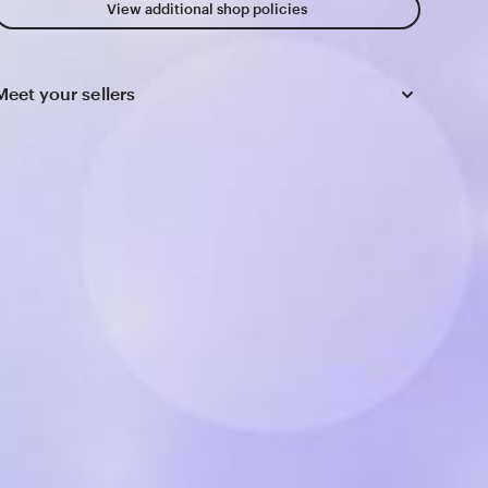
View additional shop policies
Meet your sellers