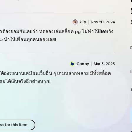
k ly
Nov 20, 2024
วต้องยอมรับเลยว่า ทดลองเล่นสล็อต pg ไม่ทำให้ผิดหวัง
นะนำให้เพื่อนทุกคนลองเลย!
D
Conny
Mar 5, 2025
่ต้องรอนานเหมือนเว็บอื่น ๆ เกมหลากหลาย มีทั้งสล็อต
มได้เงินจริงอีกต่างหาก!
ws for this item