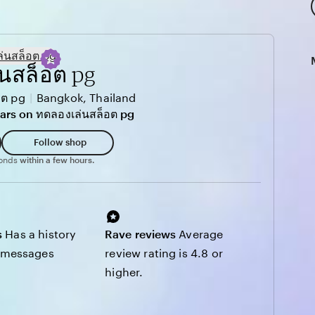
นสล็อต pg
อต pg
|
Bangkok, Thailand
ars on ทดลองเล่นสล็อต pg
Follow shop
ponds
within a few hours.
s
Has a history
Rave reviews
Average
o messages
review rating is 4.8 or
higher.