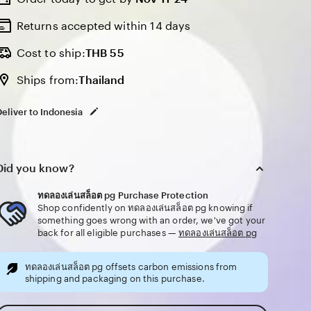
Returns accepted
within 14 days
Cost to ship:
THB
55
Ships from:
Thailand
eliver to Indonesia
Did you know?
ทดลองเล่นสล็อต pg Purchase Protection
Shop confidently on ทดลองเล่นสล็อต pg knowing if
something goes wrong with an order, we've got your
back for all eligible purchases —
ทดลองเล่นสล็อต pg
ทดลองเล่นสล็อต pg offsets carbon emissions from
shipping and packaging on this purchase.