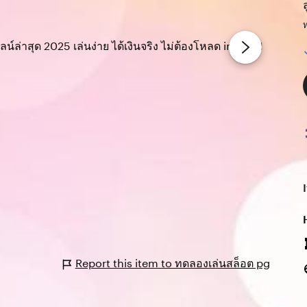
Report this item to ทดลองเล่นสล็อต pg