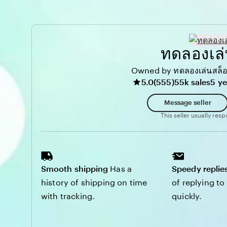
n
h
a
e
g
e
u
w
r
w
r
b
e
a
y
ทดลองเล่
v
M
k
i
Owned by ทดลองเล่นสล็
a
l
e
5.0
(555)
55k sales
5 ye
r
y
w
i
Message seller
b
a
This seller usually res
y
G
C
r
o
i
n
Smooth shipping
Has a
Speedy replie
l
n
history of shipping on time
of replying t
l
y
with tracking.
quickly.
o