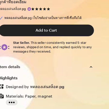
ลูกค้าที่ยอดเยี่ยม
5
ทดลองเล่นสล็อต pg
out
of
ทดลองเล่นสล็อต pg เว็บไซต์อย่างเป็นทางการที่เชื่อถือได้
5
stars
Add to Cart
Star Seller.
This seller consistently earned 5-star
reviews, shipped on time, and replied quickly to any
messages they received.
Item details
Highlights
Designed by
ทดลองเล่นสล็อต pg
Materials: Paper, magnet
Read