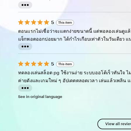
n
L
g
i
5
r
5
This item
s
out
e
ตอนแรกไม่เชื่อว่าจะแตกง่ายขนาดนี้ แต่พอลองเล่นดูแล้
of
t
5
v
แจ็กพอตออกบ่อยมาก ได้กำไรเกือบเท่าตัวในวันเดียว แ
i
stars
i
n
L
e
g
i
w
5
r
5
This item
s
out
b
e
ทดลองเล่นสล็อต pg ใช้งานง่าย ระบบออโต้เร็วทันใจ ไม
of
t
y
5
v
ค่ายดังและเกมใหม่ ๆ อัปเดตตลอดเวลา เล่นแล้วเพลิน แถ
i
stars
T
i
n
L
r
e
See in original language
g
i
a
w
r
s
c
b
e
t
y
y
v
i
View all revie
T
L
i