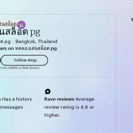
นสล็อต pg
อต pg
|
Bangkok, Thailand
ars on ทดลองเล่นสล็อต pg
Follow shop
ponds
within a few hours.
s
Has a history
Rave reviews
Average
o messages
review rating is 4.8 or
higher.