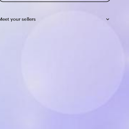
Meet your sellers