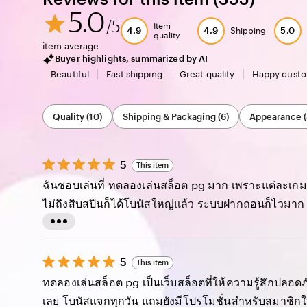
5.0
/5
Item
4.9
4.9
5.0
Shipping
quality
item average
Buyer highlights, summarized by AI
Beautiful
Fast shipping
Great quality
Happy cust
Filter
Quality (10)
Shipping & Packaging (6)
Appearance (
by
category
5
5
This item
out
ฉันชอบเล่นที่ ทดลองเล่นสล็อต pg มาก เพราะแต่ละเกมม
of
5
ไม่ถึงสิบสปินก็ได้โบนัสใหญ่แล้ว ระบบฝากถอนก็ไวมาก ใช
stars
L
i
5
5
This item
s
out
ทดลองเล่นสล็อต pg เป็นเว็บสล็อตที่ให้ความรู้สึกปลอด
of
t
5
เลย โบนัสแจกทุกวัน แถมยังมีโปรโมชั่นสำหรับสมาชิกให
i
stars