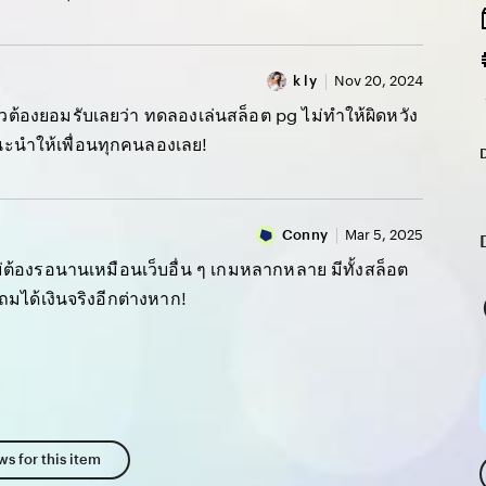
k ly
Nov 20, 2024
วต้องยอมรับเลยว่า ทดลองเล่นสล็อต pg ไม่ทำให้ผิดหวัง
นะนำให้เพื่อนทุกคนลองเลย!
D
Conny
Mar 5, 2025
่ต้องรอนานเหมือนเว็บอื่น ๆ เกมหลากหลาย มีทั้งสล็อต
มได้เงินจริงอีกต่างหาก!
ws for this item