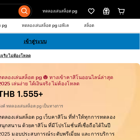
ทดลองเล่นสล็อต pg
ต pg
ทดลองเล่นสล็อต pg เอพีเค
สล็อต
เข้าสู่ระบบ
นจริง ไม่ต้องโหลด
ทดลองเล่นสล็อต pg 🎃 ทางเข้าคาสิโนออนไลน์ล่าสุด
2025 เล่นง่าย ได้เงินจริง ไม่ต้องโหลด
Price:
THB 1.555+
ิงค์ ทดลองเล่นสล็อต pg เป็นทางการ
ทดลองเล่นสล็อต pg เว็บคาสิโน ที่ทำให้ทุกการทดลอง
สนุกสนาน ด้วยคาสิโน ที่มีโปรโมชั่นที่เชื่อถือได้ในปี
2025 มอบประสบการณ์ระดับพรีเมี่ยม และการบริการ