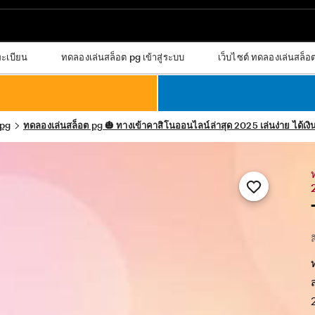
ะเบียน
ทดลองเล่นสล็อต pg เข้าสู่ระบบ
เว็บไซต์ ทดลองเล่นสล็อ
 pg
ทดลองเล่นสล็อต pg 🎃 ทางเข้าคาสิโนออนไลน์ล่าสุด 2025 เล่นง่าย ได้เงิ
Add
to
Favorites
ล