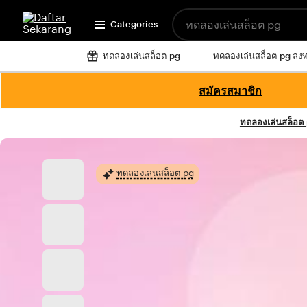
Skip
Search
ทดลอง
to
Categories
for
เล่น
Content
items
สล็อต
or
ทดลองเล่นสล็อต pg
ทดลองเล่นสล็อต pg ลงท
pg
shops
สมัครสมาชิก
ทดลองเล่นสล็อต
ทดลองเล่นสล็อต pg