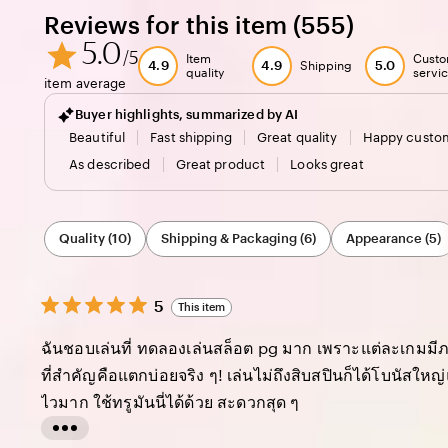
Reviews for this item (555)
5.0
/5
Item
Custo
4.9
4.9
5.0
Shipping
quality
servi
item average
Buyer highlights, summarized by AI
Beautiful
Fast shipping
Great quality
Happy custo
As described
Great product
Looks great
Filter
Quality (10)
Shipping & Packaging (6)
Appearance (5)
by
category
5
5
This item
out
of
ฉันชอบเล่นที่ ทดลองเล่นสล็อต pg มาก เพราะแต่ละเกมมี
5
stars
ที่สำคัญคือแตกบ่อยจริง ๆ! เล่นไม่ถึงสิบสปินก็ได้โบนัสให
ไวมาก ใช้ทรูมันนี่ได้ด้วย สะดวกสุด ๆ
L