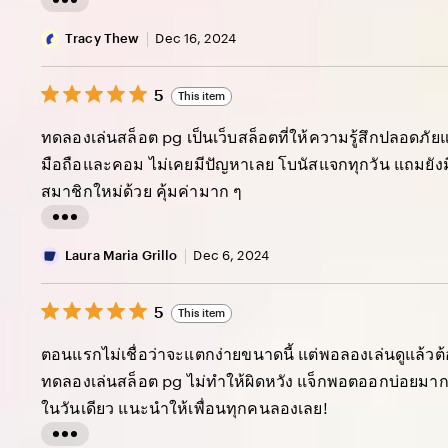
L
i
Tracy Thew
Dec 16, 2024
s
5
t
5
This item
out
i
of
ทดลองเล่นสล็อต pg เป็นเว็บสล็อตที่ให้ความรู้สึกปลอดภัยแล
5
n
stars
มือถือและคอม ไม่เคยมีปัญหาเลย โบนัสแจกทุกวัน แถมยัง
g
สมาชิกใหม่ด้วย คุ้มค่ามาก ๆ
r
e
L
v
i
Laura Maria Grillo
Dec 6, 2024
i
s
e
5
t
5
This item
out
w
i
of
ตอนแรกไม่เชื่อว่าจะแตกง่ายขนาดนี้ แต่พอลองเล่นดูแล้วต
5
b
n
stars
ทดลองเล่นสล็อต pg ไม่ทำให้ผิดหวัง แจ็กพอตออกบ่อยมาก 
y
g
ในวันเดียว แนะนำให้เพื่อนทุกคนลองเลย!
T
r
r
e
L