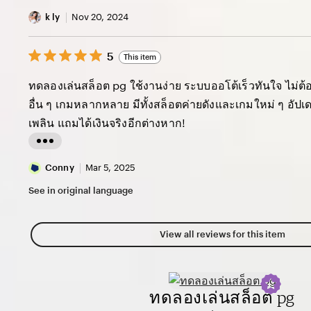
a
v
i
k ly
Nov 20, 2024
c
i
s
y
e
5
t
5
This item
out
T
w
i
of
ทดลองเล่นสล็อต pg ใช้งานง่าย ระบบออโต้เร็วทันใจ ไม่ต
5
h
b
n
stars
อื่น ๆ เกมหลากหลาย มีทั้งสล็อตค่ายดังและเกมใหม่ ๆ อัป
e
y
g
เพลิน แถมได้เงินจริงอีกต่างหาก!
w
L
r
a
e
L
u
v
i
Conny
Mar 5, 2025
r
i
s
See in original language
a
e
t
M
w
i
View all reviews for this item
a
b
n
r
y
g
i
k
r
ทดลองเล่นสล็อต pg
a
l
e