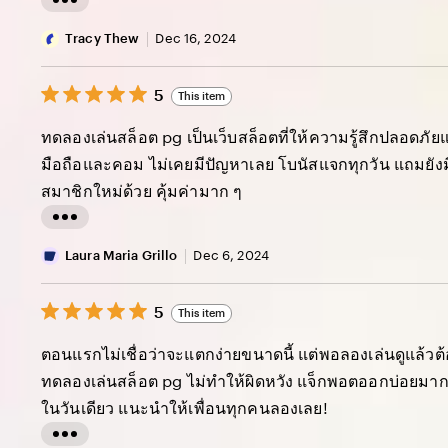
L
i
Tracy Thew
Dec 16, 2024
s
5
t
5
This item
out
i
of
ทดลองเล่นสล็อต pg เป็นเว็บสล็อตที่ให้ความรู้สึกปลอดภัยแล
5
n
stars
มือถือและคอม ไม่เคยมีปัญหาเลย โบนัสแจกทุกวัน แถมยัง
g
สมาชิกใหม่ด้วย คุ้มค่ามาก ๆ
r
e
L
v
i
Laura Maria Grillo
Dec 6, 2024
i
s
e
5
t
5
This item
out
w
i
of
ตอนแรกไม่เชื่อว่าจะแตกง่ายขนาดนี้ แต่พอลองเล่นดูแล้วต
5
b
n
stars
ทดลองเล่นสล็อต pg ไม่ทำให้ผิดหวัง แจ็กพอตออกบ่อยมาก 
y
g
ในวันเดียว แนะนำให้เพื่อนทุกคนลองเลย!
T
r
r
e
L