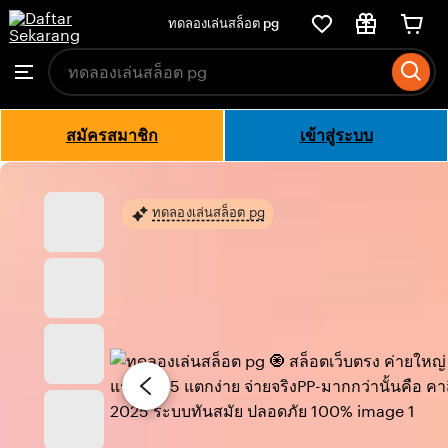
ทดลอง
ทดลองเล่นสล็อต pg
Skip
เล่น
to
Search
Browse
สล็อต
ontent
for
pg
items
or
สมัครสมาชิก
เข้าสู่ระบบ
shops
ทดลองเล่นสล็อต pg