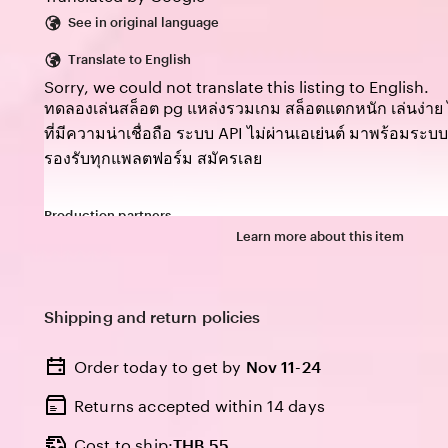
description
See in original language
Translate to English
Sorry, we could not translate this listing to English.
ทดลองเล่นสล็อต pg แหล่งรวมเกม สล็อตแตกหนัก เล่นง่าย ได
ที่มีความน่าเชื่อถือ ระบบ API ไม่ผ่านเอเย่นต์ มาพร้อมระ
รองรับทุกแพลตฟอร์ม สมัครเลย
Production partners
Learn more about this item
ทดลองเล่นสล็อต pg makes this item with help from
Paperworks, The Netherlands
View all
Shipping and return policies
Order today to get by
Nov 11-24
Returns accepted
within 14 days
Cost to ship:
THB
55