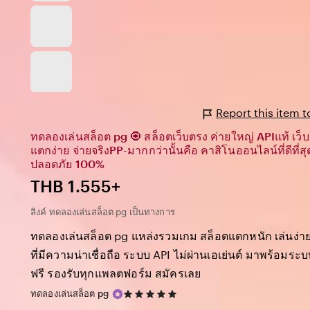
Report this item 
ทดลองเล่นสล็อต pg 🧿 สล็อตเว็บตรง ค่ายใหญ่ APIแท้ เว
แตกง่าย จ่ายจริงPP-มากกว่านั้นคือ คาสิโนออนไลน์ที่ดีที่
ปลอดภัย 100%
Price:
THB 1.555+
ลิงค์ ทดลองเล่นสล็อต pg เป็นทางการ
ทดลองเล่นสล็อต pg แหล่งรวมเกม สล็อตแตกหนัก เล่นง่าย ไ
ที่มีความน่าเชื่อถือ ระบบ API ไม่ผ่านเอเย่นต์ มาพร้อมร
ฟรี รองรับทุกแพลตฟอร์ม สมัครเลย
5
ทดลองเล่นสล็อต pg
out