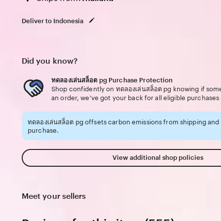
Deliver to Indonesia
Did you know?
ทดลองเล่นสล็อต pg Purchase Protection
Shop confidently on ทดลองเล่นสล็อต pg knowing if som
an order, we've got your back for all eligible purchase
ทดลองเล่นสล็อต pg offsets carbon emissions from shipping and
purchase.
View additional shop policies
Meet your sellers