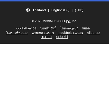
Thailand | English (US) | (THB)
© 2025 ทดลองเล่นสล็อต pg, Inc.
godfather168
บอลคืนวันนี้
โค้ดmegac4
ผบอล
วิเคราะห์ฟุตบอล
wyn168 LOGIN
indukbola LOGIN
Alice432
UFABET
ยอร์ค ซิตี้