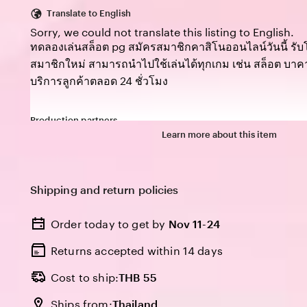
Translate to English
Sorry, we could not translate this listing to English.
ทดลองเล่นสล็อต pg สมัครสมาชิกคาสิโนออนไลน์วันนี้ รับโ
สมาชิกใหม่ สามารถนำไปใช้เล่นได้ทุกเกม เช่น สล็อต บาคา
บริการลูกค้าตลอด 24 ชั่วโมง
Production partners
Learn more about this item
ทดลองเล่นสล็อต pg makes this item with help from
Paperworks, The Netherlands
View all
Shipping and return policies
Order today to get by
Nov 11-24
Returns accepted
within 14 days
Cost to ship:
THB
55
Ships from:
Thailand