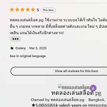
c
i
s
y
e
5
t
5
This item
out
T
w
i
of
ทดลองเล่นสล็อต pg ใช้งานง่าย ระบบออโต้เร็วทันใจ ไม่ต
5
h
b
n
stars
อื่น ๆ เกมหลากหลาย มีทั้งสล็อตค่ายดังและเกมใหม่ ๆ อัป
e
y
g
เพลิน แถมได้เงินจริงอีกต่างหาก!
w
L
r
a
e
L
u
v
i
Conny
Mar 5, 2025
r
i
s
See in original language
a
e
t
M
w
i
View all reviews for this item
a
b
n
r
y
g
i
k
r
ทดลองเล่นสล็อต pg
a
l
e
G
y
Owned by ทดลองเล่นสล็อต pg
|
Bangkok, 
v
5.0
(555)
55k sales
5 years on ทดลองเล่น
r
i