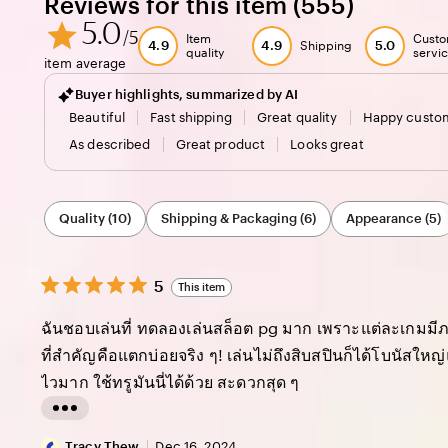
Reviews for this item (555)
5.0
/5
Item
Custo
4.9
4.9
5.0
Shipping
quality
servi
item average
Buyer highlights, summarized by AI
Beautiful
Fast shipping
Great quality
Happy custo
As described
Great product
Looks great
Filter
Quality (10)
Shipping & Packaging (6)
Appearance (5)
by
category
5
5
This item
out
of
ฉันชอบเล่นที่ ทดลองเล่นสล็อต pg มาก เพราะแต่ละเกมมี
5
stars
ที่สำคัญคือแตกบ่อยจริง ๆ! เล่นไม่ถึงสิบสปินก็ได้โบนัสให
ไวมาก ใช้ทรูมันนี่ได้ด้วย สะดวกสุด ๆ
L
i
Tracy Thew
Dec 16, 2024