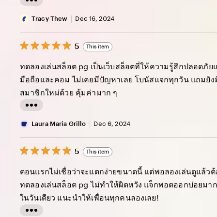
L
i
Tracy Thew
Dec 16, 2024
s
5
t
5
This item
out
i
of
ทดลองเล่นสล็อต pg เป็นเว็บสล็อตที่ให้ความรู้สึกปลอดภัยแล
5
n
stars
มือถือและคอม ไม่เคยมีปัญหาเลย โบนัสแจกทุกวัน แถมยัง
g
สมาชิกใหม่ด้วย คุ้มค่ามาก ๆ
r
e
L
v
i
Laura Maria Grillo
Dec 6, 2024
i
s
e
5
t
5
This item
out
w
i
of
ตอนแรกไม่เชื่อว่าจะแตกง่ายขนาดนี้ แต่พอลองเล่นดูแล้วต
5
b
n
stars
ทดลองเล่นสล็อต pg ไม่ทำให้ผิดหวัง แจ็กพอตออกบ่อยมาก 
y
g
ในวันเดียว แนะนำให้เพื่อนทุกคนลองเลย!
T
r
r
e
L