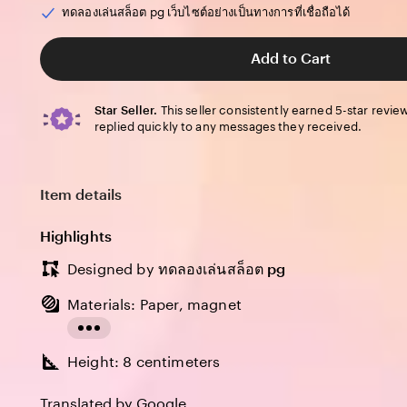
of
ทดลองเล่นสล็อต pg เว็บไซต์อย่างเป็นทางการที่เชื่อถือได้
5
stars
Add to Cart
Star Seller.
This seller consistently earned 5-star revie
replied quickly to any messages they received.
Item details
Highlights
Designed by
ทดลองเล่นสล็อต pg
Materials: Paper, magnet
Read
Height: 8 centimeters
the
full
Translated by Google