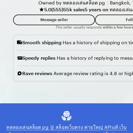
G
y
Owned by ทดลองเล่นสล็อต pg
|
Bangkok, 
v
5.0
(555)
55k sales
5 years on ทดลองเล่น
r
i
i
e
Message seller
Fol
l
w
This seller usually responds
within a few hours
l
b
o
Smooth shipping
Has a history of shipping on t
y
C
Speedy replies
Has a history of replying to mess
o
n
Rave reviews
Average review rating is 4.8 or hig
n
y
ทดลองเล่นสล็อต pg 🥉 สล็อตเว็บตรง ค่ายใหญ่ APIแท้ เว็บ