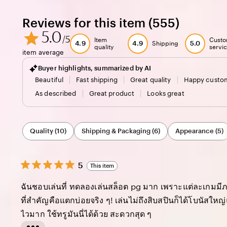
Reviews for this item (555)
5.0
/5
Item
Custo
4.9
4.9
5.0
Shipping
quality
servi
item average
Buyer highlights, summarized by AI
Beautiful
Fast shipping
Great quality
Happy custo
As described
Great product
Looks great
Filter
Quality (10)
Shipping & Packaging (6)
Appearance (5)
by
category
5
5
This item
out
of
ฉันชอบเล่นที่ ทดลองเล่นสล็อต pg มาก เพราะแต่ละเกมมี
5
stars
ที่สำคัญคือแตกบ่อยจริง ๆ! เล่นไม่ถึงสิบสปินก็ได้โบนัสให
ไวมาก ใช้ทรูมันนี่ได้ด้วย สะดวกสุด ๆ