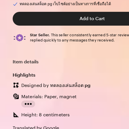
of
ทดลองเล่นสล็อต pg เว็บไซต์อย่างเป็นทางการที่เชื่อถือได้
5
stars
Add to Cart
Star Seller.
This seller consistently earned 5-star revie
replied quickly to any messages they received.
Item details
Highlights
Designed by
ทดลองเล่นสล็อต pg
Materials: Paper, magnet
Read
Height: 8 centimeters
the
full
Translated by Google