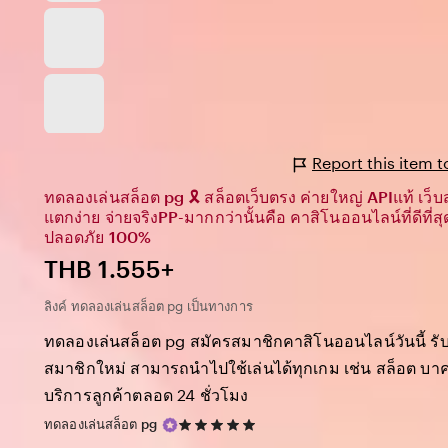
Report this item 
ทดลองเล่นสล็อต pg 🎗️ สล็อตเว็บตรง ค่ายใหญ่ APIแท้ เว
แตกง่าย จ่ายจริงPP-มากกว่านั้นคือ คาสิโนออนไลน์ที่ดีที่
ปลอดภัย 100%
Price:
THB 1.555+
ลิงค์ ทดลองเล่นสล็อต pg เป็นทางการ
ทดลองเล่นสล็อต pg สมัครสมาชิกคาสิโนออนไลน์วันนี้ รับ
สมาชิกใหม่ สามารถนำไปใช้เล่นได้ทุกเกม เช่น สล็อต บาคา
บริการลูกค้าตลอด 24 ชั่วโมง
5
ทดลองเล่นสล็อต pg
out