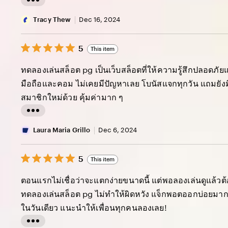
L
i
Tracy Thew
Dec 16, 2024
s
5
t
5
This item
out
i
of
ทดลองเล่นสล็อต pg เป็นเว็บสล็อตที่ให้ความรู้สึกปลอดภัยแล
5
n
stars
มือถือและคอม ไม่เคยมีปัญหาเลย โบนัสแจกทุกวัน แถมยัง
g
สมาชิกใหม่ด้วย คุ้มค่ามาก ๆ
r
e
L
v
i
Laura Maria Grillo
Dec 6, 2024
i
s
e
5
t
5
This item
out
w
i
of
ตอนแรกไม่เชื่อว่าจะแตกง่ายขนาดนี้ แต่พอลองเล่นดูแล้วต
5
b
n
stars
ทดลองเล่นสล็อต pg ไม่ทำให้ผิดหวัง แจ็กพอตออกบ่อยมาก 
y
g
ในวันเดียว แนะนำให้เพื่อนทุกคนลองเลย!
T
r
r
e
L