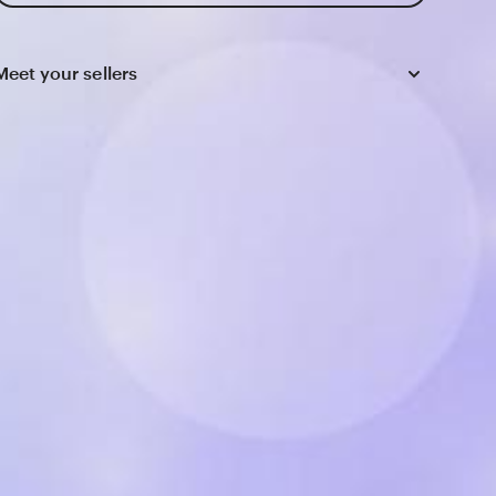
Meet your sellers