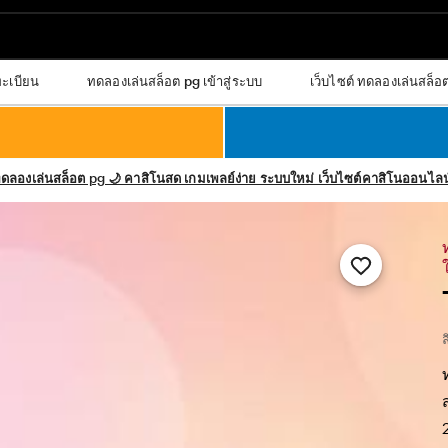
ะเบียน
ทดลองเล่นสล็อต pg เข้าสู่ระบบ
เว็บไซต์ ทดลองเล่นสล็อ
ดลองเล่นสล็อต pg 🌙 คาสิโนสด เกมเพลย์ง่าย ระบบใหม่ เว็บไซต์คาสิโนออนไล
Add
to
Favorites
ล