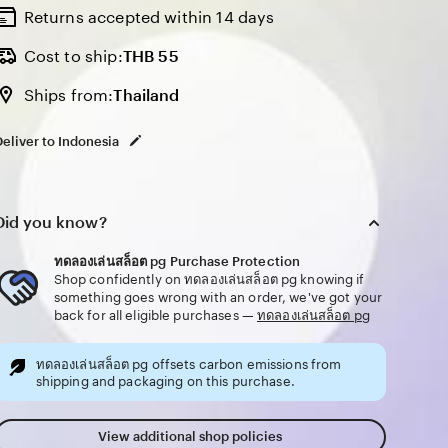
Returns accepted
within 14 days
Cost to ship:
THB
55
Ships from:
Thailand
eliver to Indonesia
Did you know?
ทดลองเล่นสล็อต pg Purchase Protection
Shop confidently on ทดลองเล่นสล็อต pg knowing if
something goes wrong with an order, we've got your
back for all eligible purchases —
ทดลองเล่นสล็อต pg
ทดลองเล่นสล็อต pg offsets carbon emissions from
shipping and packaging on this purchase.
View additional shop policies