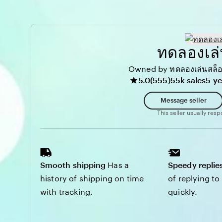
n
h
a
e
g
e
u
w
r
w
r
b
e
a
y
ทดลองเล่
v
M
k
i
Owned by ทดลองเล่นสล็
a
l
e
5.0
(555)
55k sales
5 ye
r
y
w
i
Message seller
b
a
This seller usually res
y
G
C
r
o
i
n
Smooth shipping
Has a
Speedy replie
l
n
history of shipping on time
of replying t
l
y
with tracking.
quickly.
o