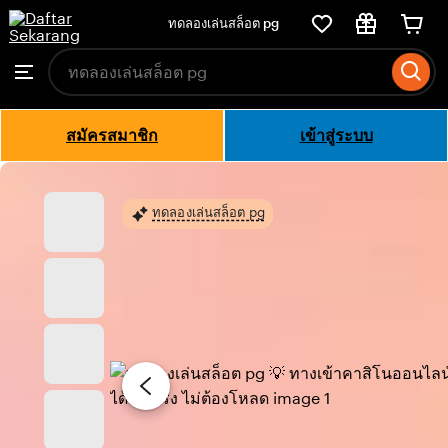
ทดลอง
ทดลองเล่นสล็อต pg
Skip
เล่น
to
Search
Browse
สล็อต
ontent
for
pg
items
or
สมัครสมาชิก
เข้าสู่ระบบ
shops
ทดลองเล่นสล็อต pg