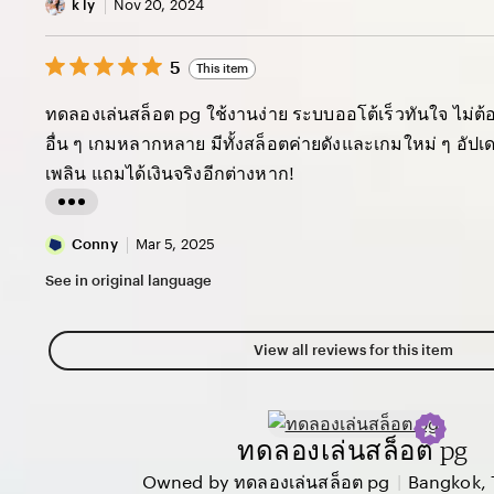
a
v
i
k ly
Nov 20, 2024
c
i
s
y
e
5
t
5
This item
out
T
w
i
of
ทดลองเล่นสล็อต pg ใช้งานง่าย ระบบออโต้เร็วทันใจ ไม่ต
5
h
b
n
stars
อื่น ๆ เกมหลากหลาย มีทั้งสล็อตค่ายดังและเกมใหม่ ๆ อัป
e
y
g
เพลิน แถมได้เงินจริงอีกต่างหาก!
w
L
r
a
e
L
u
v
i
Conny
Mar 5, 2025
r
i
s
See in original language
a
e
t
M
w
i
View all reviews for this item
a
b
n
r
y
g
i
k
r
ทดลองเล่นสล็อต pg
a
l
e
G
y
Owned by ทดลองเล่นสล็อต pg
|
Bangkok, 
v