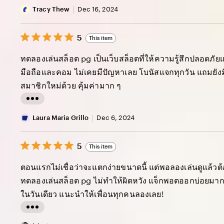
i
Tracy Thew
Dec 16, 2024
s
5
t
5
This item
out
i
of
ทดลองเล่นสล็อต pg เป็นเว็บสล็อตที่ให้ความรู้สึกปลอดภัยแล
5
n
stars
มือถือและคอม ไม่เคยมีปัญหาเลย โบนัสแจกทุกวัน แถมยัง
g
สมาชิกใหม่ด้วย คุ้มค่ามาก ๆ
r
e
L
v
i
Laura Maria Grillo
Dec 6, 2024
i
s
e
5
t
5
This item
out
w
i
of
ตอนแรกไม่เชื่อว่าจะแตกง่ายขนาดนี้ แต่พอลองเล่นดูแล้วต
5
b
n
stars
ทดลองเล่นสล็อต pg ไม่ทำให้ผิดหวัง แจ็กพอตออกบ่อยมาก 
y
g
ในวันเดียว แนะนำให้เพื่อนทุกคนลองเลย!
T
r
r
e
L