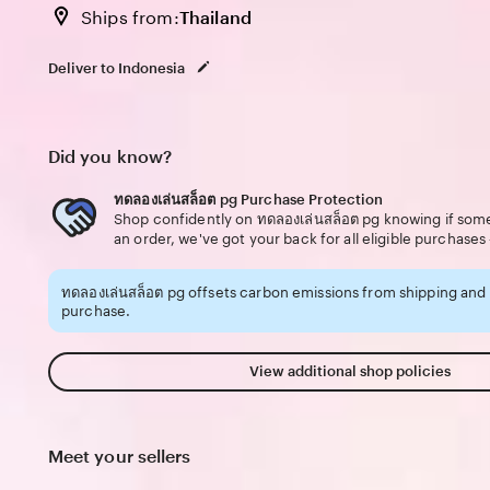
Ships from:
Thailand
Deliver to Indonesia
Did you know?
ทดลองเล่นสล็อต pg Purchase Protection
Shop confidently on ทดลองเล่นสล็อต pg knowing if som
an order, we've got your back for all eligible purchase
ทดลองเล่นสล็อต pg offsets carbon emissions from shipping and
purchase.
View additional shop policies
Meet your sellers