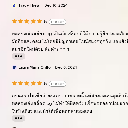
i
Tracy Thew
Dec 16, 2024
s
5
t
5
This item
out
i
of
ทดลองเล่นสล็อต pg เป็นเว็บสล็อตที่ให้ความรู้สึกปลอดภัยแล
5
n
stars
มือถือและคอม ไม่เคยมีปัญหาเลย โบนัสแจกทุกวัน แถมยัง
g
สมาชิกใหม่ด้วย คุ้มค่ามาก ๆ
r
e
L
v
i
Laura Maria Grillo
Dec 6, 2024
i
s
e
5
t
5
This item
out
w
i
of
ตอนแรกไม่เชื่อว่าจะแตกง่ายขนาดนี้ แต่พอลองเล่นดูแล้วต
5
b
n
stars
ทดลองเล่นสล็อต pg ไม่ทำให้ผิดหวัง แจ็กพอตออกบ่อยมาก 
y
g
ในวันเดียว แนะนำให้เพื่อนทุกคนลองเลย!
T
r
r
e
L