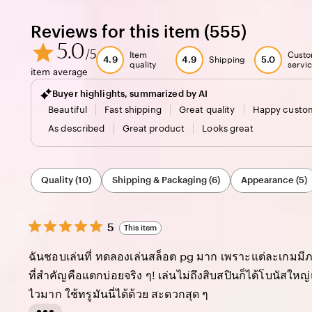
Reviews for this item (555)
5.0
/5
Item
Custo
4.9
4.9
5.0
Shipping
quality
servi
item average
Buyer highlights, summarized by AI
Beautiful
Fast shipping
Great quality
Happy custo
As described
Great product
Looks great
Filter
Quality (10)
Shipping & Packaging (6)
Appearance (5)
by
category
5
5
This item
out
of
ฉันชอบเล่นที่ ทดลองเล่นสล็อต pg มาก เพราะแต่ละเกมมี
5
stars
ที่สำคัญคือแตกบ่อยจริง ๆ! เล่นไม่ถึงสิบสปินก็ได้โบนัสให
ไวมาก ใช้ทรูมันนี่ได้ด้วย สะดวกสุด ๆ