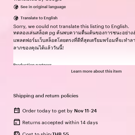
description
See in original language
Translate to English
Sorry, we could not translate this listing to English.
ทดลองเล่นสล็อต pg ค้นพบความตื่นเต้นของการชนะอย่างง่
แพลตฟอร์มเว็บสล็อตโดยตรงที่ดีที่สุดเตรียมพร้อมที่จะทำล
ลาภของคุณได้แล้ววันนี้!
Production partners
Learn more about this item
ทดลองเล่นสล็อต pg makes this item with help from
Paperworks, The Netherlands
View all
Shipping and return policies
Order today to get by
Nov 11-24
Returns accepted
within 14 days
Cost to ship:
THB
55