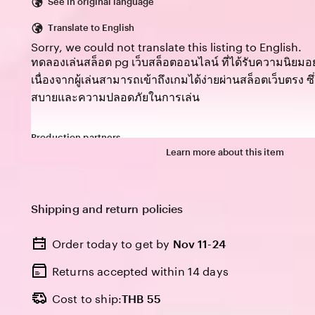
See in original language
Translate to English
Sorry, we could not translate this listing to English.
ทดลองเล่นสล็อต pg เว็บสล็อตออนไลน์ ที่ได้รับความนิยมอ
เนื่องจากผู้เล่นสามารถเข้าถึงเกมได้ง่ายผ่านสล็อตเว็บตรง 
สบายและความปลอดภัยในการเล่น
Production partners
Learn more about this item
ทดลองเล่นสล็อต pg makes this item with help from
Paperworks, The Netherlands
View all
Shipping and return policies
Order today to get by
Nov 11-24
Returns accepted
within 14 days
Cost to ship:
THB
55