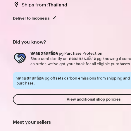
Ships from:
Thailand
Deliver to Indonesia
Did you know?
ทดลองเล่นสล็อต pg Purchase Protection
Shop confidently on ทดลองเล่นสล็อต pg knowing if som
an order, we've got your back for all eligible purchase
ทดลองเล่นสล็อต pg offsets carbon emissions from shipping and
purchase.
View additional shop policies
Meet your sellers