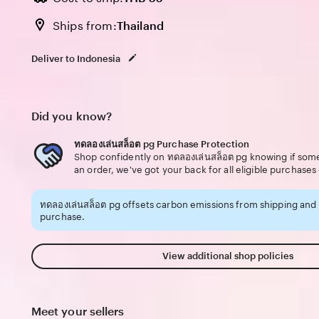
Ships from:
Thailand
Deliver to Indonesia
Did you know?
ทดลองเล่นสล็อต pg Purchase Protection
Shop confidently on ทดลองเล่นสล็อต pg knowing if som
an order, we've got your back for all eligible purchase
ทดลองเล่นสล็อต pg offsets carbon emissions from shipping and
purchase.
View additional shop policies
Meet your sellers