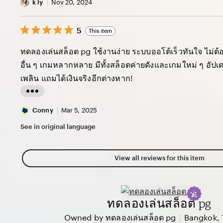
a
v
i
k ly
Nov 20, 2024
c
i
s
y
e
5
t
5
This item
out
T
w
i
of
ทดลองเล่นสล็อต pg ใช้งานง่าย ระบบออโต้เร็วทันใจ ไม่ต
5
h
b
n
stars
อื่น ๆ เกมหลากหลาย มีทั้งสล็อตค่ายดังและเกมใหม่ ๆ อัป
e
y
g
เพลิน แถมได้เงินจริงอีกต่างหาก!
w
L
r
a
e
L
u
v
i
Conny
Mar 5, 2025
r
i
s
See in original language
a
e
t
M
w
i
View all reviews for this item
a
b
n
r
y
g
i
k
r
ทดลองเล่นสล็อต pg
a
l
e
G
y
Owned by ทดลองเล่นสล็อต pg
|
Bangkok, 
v