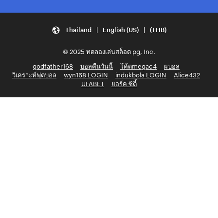
Thailand | English (US) | (THB)
© 2025 ทดลองเล่นสล็อต pg, Inc.
godfather168
บอลคืนวันนี้
โค้ดmegac4
ผบอล
วิเคราะห์ฟุตบอล
wyn168 LOGIN
indukbola LOGIN
Alice432
UFABET
ยอร์ค ซิตี้