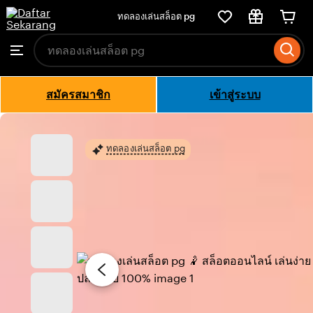
ทดลอง
ทดลองเล่นสล็อต pg
Skip
เล่น
to
Search
Browse
สล็อต
ontent
for
pg
items
or
สมัครสมาชิก
เข้าสู่ระบบ
shops
ทดลองเล่นสล็อต pg