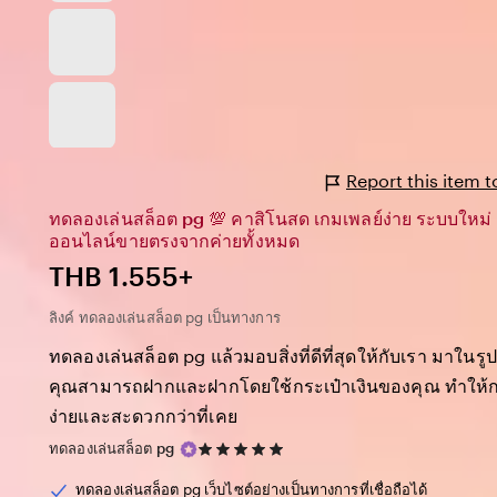
Report this item 
ทดลองเล่นสล็อต pg 💯 คาสิโนสด เกมเพลย์ง่าย ระบบใหม่ 
ออนไลน์ขายตรงจากค่ายทั้งหมด
Price:
THB 1.555+
ลิงค์ ทดลองเล่นสล็อต pg เป็นทางการ
ทดลองเล่นสล็อต pg แล้วมอบสิ่งที่ดีที่สุดให้กับเรา มาในร
คุณสามารถฝากและฝากโดยใช้กระเป๋าเงินของคุณ ทำให้
ง่ายและสะดวกกว่าที่เคย
5
ทดลองเล่นสล็อต pg
out
of
ทดลองเล่นสล็อต pg เว็บไซต์อย่างเป็นทางการที่เชื่อถือได้