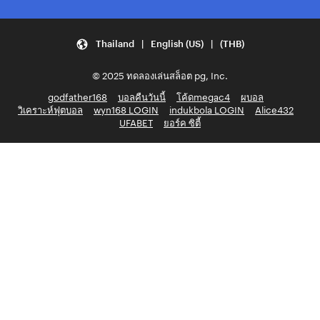
Thailand | English (US) | (THB)
© 2025 ทดลองเล่นสล็อต pg, Inc.
godfather168
บอลคืนวันนี้
โค้ดmegac4
ผบอล
วิเคราะห์ฟุตบอล
wyn168 LOGIN
indukbola LOGIN
Alice432
UFABET
ยอร์ค ซิตี้