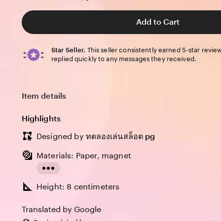
5
stars
Add to Cart
Star Seller.
This seller consistently earned 5-star revie
replied quickly to any messages they received.
Item details
Highlights
Designed by
ทดลองเล่นสล็อต pg
Materials: Paper, magnet
Read
Height: 8 centimeters
the
full
Translated by Google
description