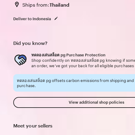
Ships from:
Thailand
Deliver to Indonesia
Did you know?
ทดลองเล่นสล็อต pg Purchase Protection
Shop confidently on ทดลองเล่นสล็อต pg knowing if som
an order, we've got your back for all eligible purchase
ทดลองเล่นสล็อต pg offsets carbon emissions from shipping and
purchase.
View additional shop policies
Meet your sellers