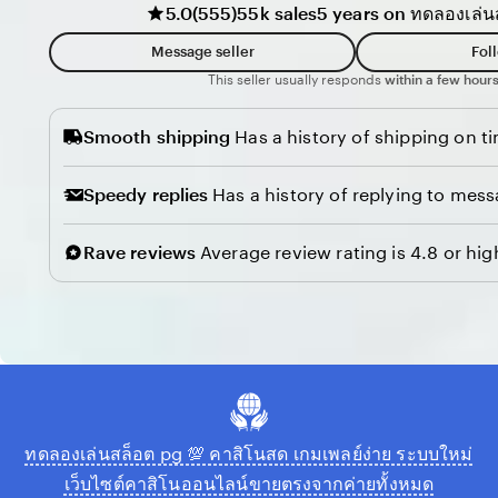
5.0
(555)
55k sales
5 years on ทดลองเล่น
r
i
i
e
Message seller
Fol
l
w
This seller usually responds
within a few hours
l
b
o
Smooth shipping
Has a history of shipping on t
y
C
Speedy replies
Has a history of replying to mess
o
n
Rave reviews
Average review rating is 4.8 or hig
n
y
ทดลองเล่นสล็อต pg 💯 คาสิโนสด เกมเพลย์ง่าย ระบบใหม่
เว็บไซต์คาสิโนออนไลน์ขายตรงจากค่ายทั้งหมด