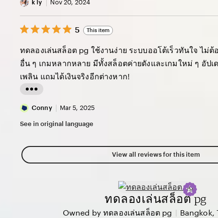
a
v
i
k ly
Nov 20, 2024
c
i
s
y
e
5
t
5
This item
out
T
w
i
of
ทดลองเล่นสล็อต pg ใช้งานง่าย ระบบออโต้เร็วทันใจ ไม่ต
5
h
b
n
stars
อื่น ๆ เกมหลากหลาย มีทั้งสล็อตค่ายดังและเกมใหม่ ๆ อัป
e
y
g
เพลิน แถมได้เงินจริงอีกต่างหาก!
w
L
r
a
e
L
u
v
i
Conny
Mar 5, 2025
r
i
s
See in original language
a
e
t
M
w
i
View all reviews for this item
a
b
n
r
y
g
i
k
r
ทดลองเล่นสล็อต pg
a
l
e
G
y
Owned by ทดลองเล่นสล็อต pg
|
Bangkok, 
v