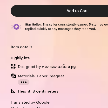
5
stars
Add to Cart
Star Seller.
This seller consistently earned 5-star revie
replied quickly to any messages they received.
Item details
Highlights
Designed by
ทดลองเล่นสล็อต pg
Materials: Paper, magnet
Read
Height: 8 centimeters
the
full
Translated by Google
description