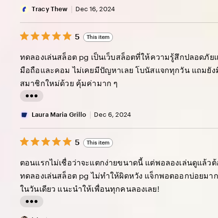
i
Tracy Thew
Dec 16, 2024
s
5
t
5
This item
out
i
of
ทดลองเล่นสล็อต pg เป็นเว็บสล็อตที่ให้ความรู้สึกปลอดภัยแล
5
n
stars
มือถือและคอม ไม่เคยมีปัญหาเลย โบนัสแจกทุกวัน แถมยัง
g
สมาชิกใหม่ด้วย คุ้มค่ามาก ๆ
r
e
L
v
i
Laura Maria Grillo
Dec 6, 2024
i
s
e
5
t
5
This item
out
w
i
of
ตอนแรกไม่เชื่อว่าจะแตกง่ายขนาดนี้ แต่พอลองเล่นดูแล้วต
5
b
n
stars
ทดลองเล่นสล็อต pg ไม่ทำให้ผิดหวัง แจ็กพอตออกบ่อยมาก 
y
g
ในวันเดียว แนะนำให้เพื่อนทุกคนลองเลย!
T
r
r
e
L