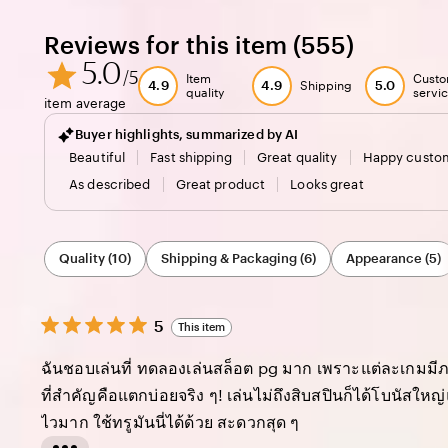
Reviews for this item (555)
5.0
/5
Item
Custo
4.9
4.9
5.0
Shipping
quality
servi
item average
Buyer highlights, summarized by AI
Beautiful
Fast shipping
Great quality
Happy custo
As described
Great product
Looks great
Filter
Quality (10)
Shipping & Packaging (6)
Appearance (5)
by
category
5
5
This item
out
of
ฉันชอบเล่นที่ ทดลองเล่นสล็อต pg มาก เพราะแต่ละเกมมี
5
stars
ที่สำคัญคือแตกบ่อยจริง ๆ! เล่นไม่ถึงสิบสปินก็ได้โบนัสให
ไวมาก ใช้ทรูมันนี่ได้ด้วย สะดวกสุด ๆ