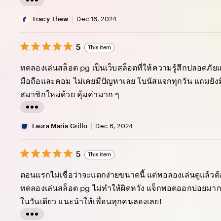
L
i
Tracy Thew
Dec 16, 2024
s
5
t
5
This item
out
i
of
ทดลองเล่นสล็อต pg เป็นเว็บสล็อตที่ให้ความรู้สึกปลอดภัยแล
5
n
stars
มือถือและคอม ไม่เคยมีปัญหาเลย โบนัสแจกทุกวัน แถมยัง
g
สมาชิกใหม่ด้วย คุ้มค่ามาก ๆ
r
e
L
v
i
Laura Maria Grillo
Dec 6, 2024
i
s
e
5
t
5
This item
out
w
i
of
ตอนแรกไม่เชื่อว่าจะแตกง่ายขนาดนี้ แต่พอลองเล่นดูแล้วต
5
b
n
stars
ทดลองเล่นสล็อต pg ไม่ทำให้ผิดหวัง แจ็กพอตออกบ่อยมาก 
y
g
ในวันเดียว แนะนำให้เพื่อนทุกคนลองเลย!
T
r
r
e
L