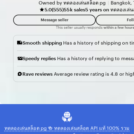
G
y
Owned by ทดลองเล่นสล็อต pg
|
Bangkok, 
v
5.0
(555)
55k sales
5 years on ทดลองเล่น
r
i
i
e
Message seller
Fol
l
w
This seller usually responds
within a few hours
l
b
o
Smooth shipping
Has a history of shipping on t
y
C
Speedy replies
Has a history of replying to mess
o
n
Rave reviews
Average review rating is 4.8 or hig
n
y
ทดลองเล่นสล็อต pg 🍻 ทดลองเล่นสล็อต API แท้ 100% รวม