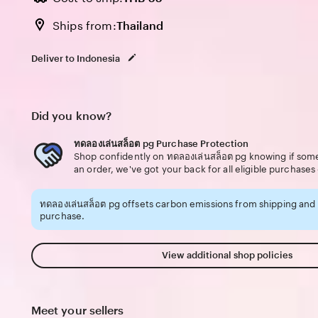
Ships from:
Thailand
Deliver to Indonesia
Did you know?
ทดลองเล่นสล็อต pg Purchase Protection
Shop confidently on ทดลองเล่นสล็อต pg knowing if som
an order, we've got your back for all eligible purchase
ทดลองเล่นสล็อต pg offsets carbon emissions from shipping and
purchase.
View additional shop policies
Meet your sellers