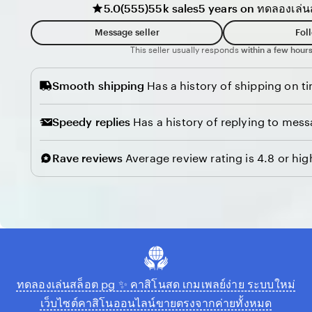
5.0
(555)
55k sales
5 years on ทดลองเล่น
r
i
i
e
Message seller
Fol
l
w
This seller usually responds
within a few hours
l
b
o
Smooth shipping
Has a history of shipping on t
y
C
Speedy replies
Has a history of replying to mess
o
n
Rave reviews
Average review rating is 4.8 or hig
n
y
ทดลองเล่นสล็อต pg ✨ คาสิโนสด เกมเพลย์ง่าย ระบบใหม่
เว็บไซต์คาสิโนออนไลน์ขายตรงจากค่ายทั้งหมด