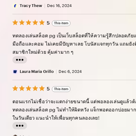
i
Tracy Thew
Dec 16, 2024
s
5
t
5
This item
out
i
of
ทดลองเล่นสล็อต pg เป็นเว็บสล็อตที่ให้ความรู้สึกปลอดภัยแล
5
n
stars
มือถือและคอม ไม่เคยมีปัญหาเลย โบนัสแจกทุกวัน แถมยัง
g
สมาชิกใหม่ด้วย คุ้มค่ามาก ๆ
r
e
L
v
i
Laura Maria Grillo
Dec 6, 2024
i
s
e
5
t
5
This item
out
w
i
of
ตอนแรกไม่เชื่อว่าจะแตกง่ายขนาดนี้ แต่พอลองเล่นดูแล้วต
5
b
n
stars
ทดลองเล่นสล็อต pg ไม่ทำให้ผิดหวัง แจ็กพอตออกบ่อยมาก 
y
g
ในวันเดียว แนะนำให้เพื่อนทุกคนลองเลย!
T
r
r
e
L