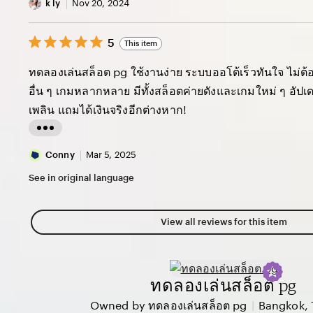
a
v
i
k ly
Nov 20, 2024
c
i
s
y
e
5
t
5
This item
out
T
w
i
of
ทดลองเล่นสล็อต pg ใช้งานง่าย ระบบออโต้เร็วทันใจ ไม่ต
5
h
b
n
stars
อื่น ๆ เกมหลากหลาย มีทั้งสล็อตค่ายดังและเกมใหม่ ๆ อัป
e
y
g
เพลิน แถมได้เงินจริงอีกต่างหาก!
w
L
r
a
e
L
u
v
i
Conny
Mar 5, 2025
r
i
s
See in original language
a
e
t
M
w
i
View all reviews for this item
a
b
n
r
y
g
i
k
r
ทดลองเล่นสล็อต pg
a
l
e
G
y
Owned by ทดลองเล่นสล็อต pg
|
Bangkok, 
v