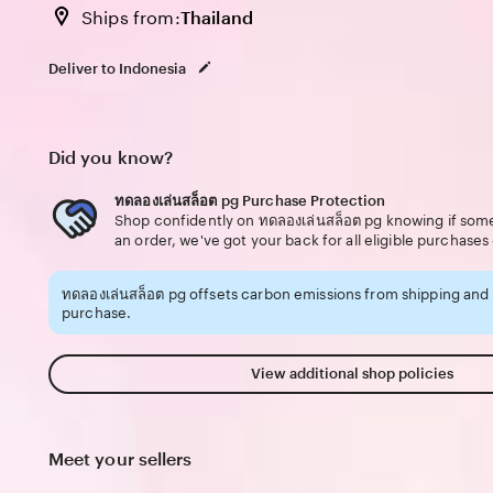
Ships from:
Thailand
Deliver to Indonesia
Did you know?
ทดลองเล่นสล็อต pg Purchase Protection
Shop confidently on ทดลองเล่นสล็อต pg knowing if som
an order, we've got your back for all eligible purchase
ทดลองเล่นสล็อต pg offsets carbon emissions from shipping and
purchase.
View additional shop policies
Meet your sellers