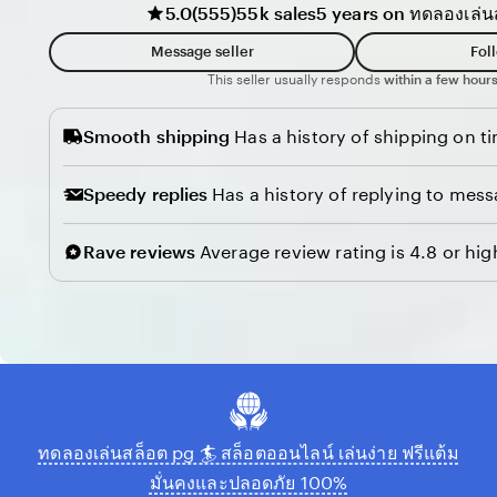
5.0
(555)
55k sales
5 years on ทดลองเล่น
r
i
i
e
Message seller
Fol
l
w
This seller usually responds
within a few hours
l
b
o
Smooth shipping
Has a history of shipping on t
y
C
Speedy replies
Has a history of replying to mess
o
n
Rave reviews
Average review rating is 4.8 or hig
n
y
ทดลองเล่นสล็อต pg 🏄 สล็อตออนไลน์ เล่นง่าย ฟรีแต้ม
มั่นคงและปลอดภัย 100%