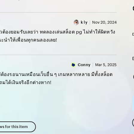
k ly
Nov 20, 2024
วต้องยอมรับเลยว่า ทดลองเล่นสล็อต pg ไม่ทำให้ผิดหวัง
D
นะนำให้เพื่อนทุกคนลองเลย!
Conny
Mar 5, 2025
่ต้องรอนานเหมือนเว็บอื่น ๆ เกมหลากหลาย มีทั้งสล็อต
มได้เงินจริงอีกต่างหาก!
ws for this item