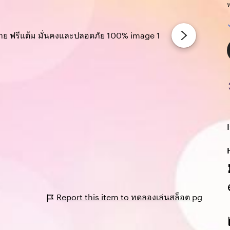
Report this item to ทดลองเล่นสล็อต pg