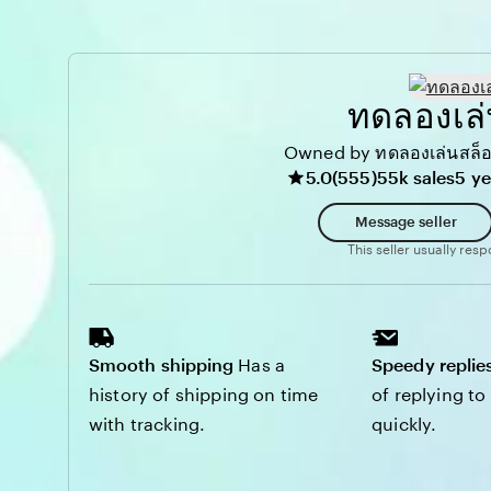
n
h
a
e
g
e
u
w
r
w
r
b
e
a
y
ทดลองเล่
v
M
k
i
Owned by ทดลองเล่นสล็
a
l
e
5.0
(555)
55k sales
5 ye
r
y
w
i
Message seller
b
a
This seller usually res
y
G
C
r
o
i
n
Smooth shipping
Has a
Speedy replie
l
n
history of shipping on time
of replying t
l
y
with tracking.
quickly.
o