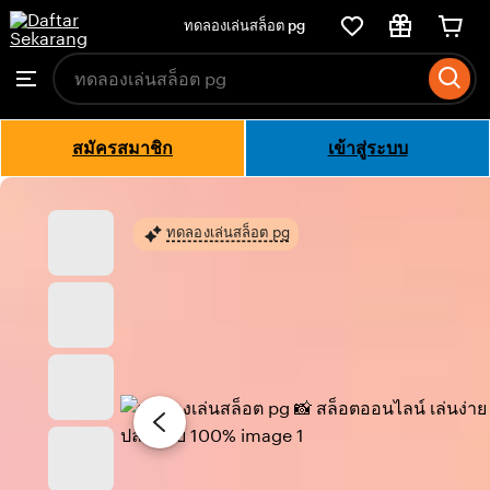
ทดลอง
ทดลองเล่นสล็อต pg
Skip
เล่น
to
Search
Browse
สล็อต
ontent
for
pg
items
or
สมัครสมาชิก
เข้าสู่ระบบ
shops
ทดลองเล่นสล็อต pg