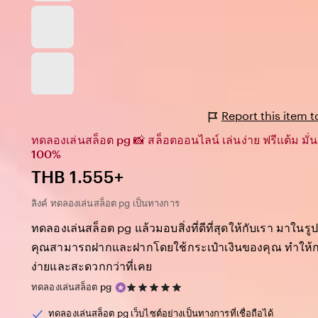
Report this item 
ทดลองเล่นสล็อต pg 📸 สล็อตออนไลน์ เล่นง่าย ฟรีแต้ม ม
100%
Price:
THB 1.555+
ลิงค์ ทดลองเล่นสล็อต pg เป็นทางการ
ทดลองเล่นสล็อต pg แล้วมอบสิ่งที่ดีที่สุดให้กับเรา มาในร
คุณสามารถฝากและฝากโดยใช้กระเป๋าเงินของคุณ ทำให้
ง่ายและสะดวกกว่าที่เคย
5
ทดลองเล่นสล็อต pg
out
of
ทดลองเล่นสล็อต pg เว็บไซต์อย่างเป็นทางการที่เชื่อถือได้