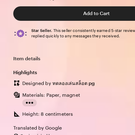
5
stars
Add to Cart
Star Seller.
This seller consistently earned 5-star revie
replied quickly to any messages they received.
Item details
Highlights
Designed by
ทดลองเล่นสล็อต pg
Materials: Paper, magnet
Read
Height: 8 centimeters
the
full
Translated by Google
description