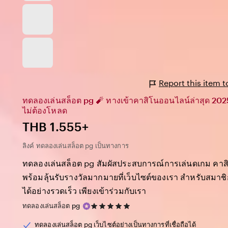
Report this item 
ทดลองเล่นสล็อต pg 🧨 ทางเข้าคาสิโนออนไลน์ล่าสุด 2025 เ
ไม่ต้องโหลด
Price:
THB 1.555+
ลิงค์ ทดลองเล่นสล็อต pg เป็นทางการ
ทดลองเล่นสล็อต pg สัมผัสประสบการณ์การเล่นดเกม คาสิโน
พร้อมลุ้นรับรางวัลมากมายที่เว็บไซต์ของเรา สำหรับสมาชิ
ได้อย่างรวดเร็ว เพียงเข้าร่วมกับเรา
5
ทดลองเล่นสล็อต pg
out
of
ทดลองเล่นสล็อต pg เว็บไซต์อย่างเป็นทางการที่เชื่อถือได้