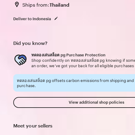
Ships from:
Thailand
Deliver to Indonesia
Did you know?
ทดลองเล่นสล็อต pg Purchase Protection
Shop confidently on ทดลองเล่นสล็อต pg knowing if som
an order, we've got your back for all eligible purchase
ทดลองเล่นสล็อต pg offsets carbon emissions from shipping and
purchase.
View additional shop policies
Meet your sellers