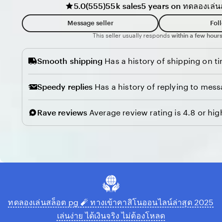
5.0
(555)
55k sales
5 years on ทดลองเล่น
r
i
i
e
Message seller
Fol
l
w
This seller usually responds
within a few hours
l
b
o
Smooth shipping
Has a history of shipping on t
y
C
Speedy replies
Has a history of replying to mess
o
n
Rave reviews
Average review rating is 4.8 or hig
n
y
ทดลองเล่นสล็อต pg 🧨 ทางเข้าคาสิโนออนไลน์ล่าสุด 2025
เล่นง่าย ได้เงินจริง ไม่ต้องโหลด