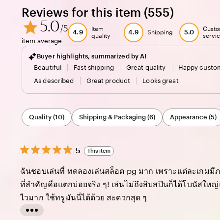
Reviews for this item (555)
5.0
/5
Item
Custo
4.9
4.9
5.0
Shipping
quality
servi
item average
Buyer highlights, summarized by AI
Beautiful
Fast shipping
Great quality
Happy custo
As described
Great product
Looks great
Filter
Quality (10)
Shipping & Packaging (6)
Appearance (5)
by
category
5
5
This item
out
of
ฉันชอบเล่นที่ ทดลองเล่นสล็อต pg มาก เพราะแต่ละเกมมี
5
stars
ที่สำคัญคือแตกบ่อยจริง ๆ! เล่นไม่ถึงสิบสปินก็ได้โบนัสให
ไวมาก ใช้ทรูมันนี่ได้ด้วย สะดวกสุด ๆ
L