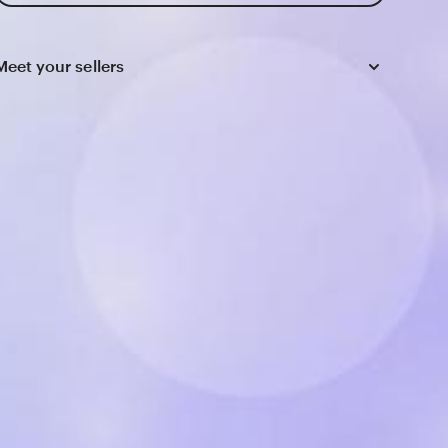
Meet your sellers