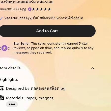
รองรับทุกแพลตฟอร์ม สมัครเลย
5
ทดลองเล่นสล็อต pg
out
of
ทดลองเล่นสล็อต pg เว็บไซต์อย่างเป็นทางการที่เชื่อถือได้
5
stars
Add to Cart
Star Seller.
This seller consistently earned 5-star
reviews, shipped on time, and replied quickly to any
messages they received.
Item details
Highlights
Designed by
ทดลองเล่นสล็อต pg
Materials: Paper, magnet
Read