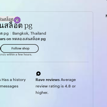
นสล็อต pg
อต pg
|
Bangkok, Thailand
ars on ทดลองเล่นสล็อต pg
Follow shop
ponds
within a few hours.
s
Has a history
Rave reviews
Average
o messages
review rating is 4.8 or
higher.