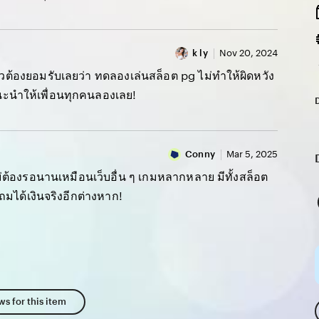
k ly
Nov 20, 2024
วต้องยอมรับเลยว่า ทดลองเล่นสล็อต pg ไม่ทำให้ผิดหวัง
นะนำให้เพื่อนทุกคนลองเลย!
D
Conny
Mar 5, 2025
่ต้องรอนานเหมือนเว็บอื่น ๆ เกมหลากหลาย มีทั้งสล็อต
มได้เงินจริงอีกต่างหาก!
ws for this item