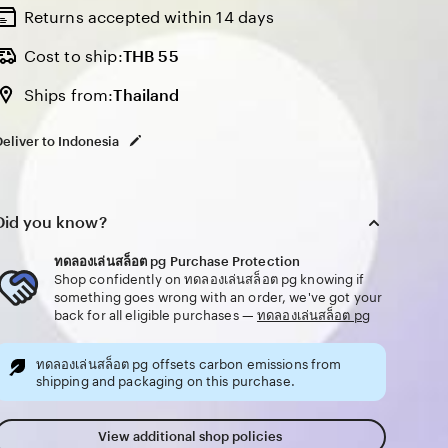
Returns accepted
within 14 days
Cost to ship:
THB
55
Ships from:
Thailand
eliver to Indonesia
Did you know?
ทดลองเล่นสล็อต pg Purchase Protection
Shop confidently on ทดลองเล่นสล็อต pg knowing if
something goes wrong with an order, we've got your
back for all eligible purchases —
ทดลองเล่นสล็อต pg
ทดลองเล่นสล็อต pg offsets carbon emissions from
shipping and packaging on this purchase.
View additional shop policies