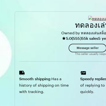
n
h
a
e
g
e
u
w
r
w
r
b
e
a
y
ทดลองเล่
v
M
k
i
Owned by ทดลองเล่นสล็
a
l
e
5.0
(555)
55k sales
5 ye
r
y
w
i
Message seller
b
a
This seller usually res
y
G
C
r
o
i
n
Smooth shipping
Has a
Speedy replie
l
n
history of shipping on time
of replying t
l
y
with tracking.
quickly.
o