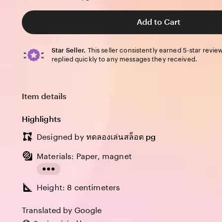
5
stars
Add to Cart
Star Seller.
This seller consistently earned 5-star revie
replied quickly to any messages they received.
Item details
Highlights
Designed by
ทดลองเล่นสล็อต pg
Materials: Paper, magnet
Read
Height: 8 centimeters
the
full
Translated by Google
description