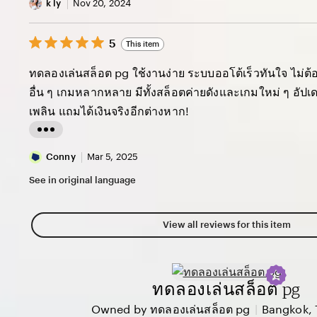
a
v
i
k ly
Nov 20, 2024
c
i
s
y
e
5
t
5
This item
out
T
w
i
of
ทดลองเล่นสล็อต pg ใช้งานง่าย ระบบออโต้เร็วทันใจ ไม่ต
5
h
b
n
stars
อื่น ๆ เกมหลากหลาย มีทั้งสล็อตค่ายดังและเกมใหม่ ๆ อัป
e
y
g
เพลิน แถมได้เงินจริงอีกต่างหาก!
w
L
r
a
e
L
u
v
i
Conny
Mar 5, 2025
r
i
s
See in original language
a
e
t
M
w
i
View all reviews for this item
a
b
n
r
y
g
i
k
r
ทดลองเล่นสล็อต pg
a
l
e
G
y
Owned by ทดลองเล่นสล็อต pg
|
Bangkok, 
v