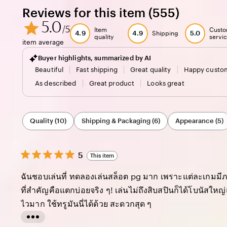
Reviews for this item (555)
5.0
/5
Item
Custo
4.9
4.9
5.0
Shipping
quality
servi
item average
Buyer highlights, summarized by AI
Beautiful
Fast shipping
Great quality
Happy custo
As described
Great product
Looks great
Filter
Quality (10)
Shipping & Packaging (6)
Appearance (5)
by
category
5
5
This item
out
of
ฉันชอบเล่นที่ ทดลองเล่นสล็อต pg มาก เพราะแต่ละเกมมี
5
stars
ที่สำคัญคือแตกบ่อยจริง ๆ! เล่นไม่ถึงสิบสปินก็ได้โบนัสให
ไวมาก ใช้ทรูมันนี่ได้ด้วย สะดวกสุด ๆ
L