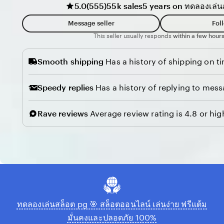
5.0
(555)
55k sales
5 years on ทดลองเล่น
r
i
i
e
Message seller
Fol
l
w
This seller usually responds
within a few hours
l
b
o
Smooth shipping
Has a history of shipping on t
y
C
Speedy replies
Has a history of replying to mess
o
n
Rave reviews
Average review rating is 4.8 or hig
n
y
ทดลองเล่นสล็อต pg 🎯 สล็อตออนไลน์ เล่นง่าย ฟรีแต้ม
มั่นคงและปลอดภัย 100%