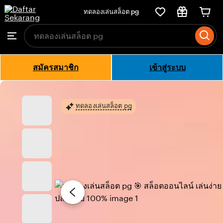
ทดลอง
ทดลองเล่นสล็อต pg
Skip
เล่น
to
Search
Browse
สล็อต
ontent
for
pg
items
or
สมัครสมาชิก
เข้าสู่ระบบ
shops
ทดลองเล่นสล็อต pg