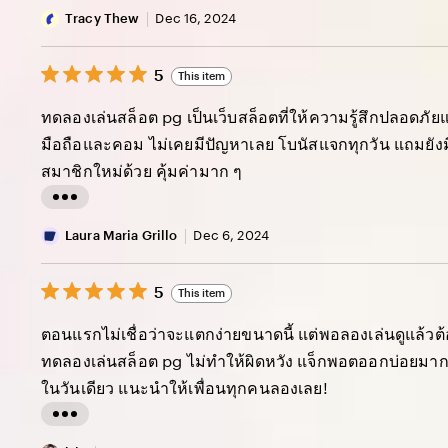
i
Tracy Thew
Dec 16, 2024
s
5
t
5
This item
out
i
of
ทดลองเล่นสล็อต pg เป็นเว็บสล็อตที่ให้ความรู้สึกปลอดภัยแล
5
n
stars
มือถือและคอม ไม่เคยมีปัญหาเลย โบนัสแจกทุกวัน แถมยัง
g
สมาชิกใหม่ด้วย คุ้มค่ามาก ๆ
r
e
L
v
i
Laura Maria Grillo
Dec 6, 2024
i
s
e
5
t
5
This item
out
w
i
of
ตอนแรกไม่เชื่อว่าจะแตกง่ายขนาดนี้ แต่พอลองเล่นดูแล้วต
5
b
n
stars
ทดลองเล่นสล็อต pg ไม่ทำให้ผิดหวัง แจ็กพอตออกบ่อยมาก 
y
g
ในวันเดียว แนะนำให้เพื่อนทุกคนลองเลย!
T
r
r
e
L