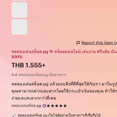
Report this item 
ทดลองเล่นสล็อต pg 🎯 สล็อตออนไลน์ เล่นง่าย ฟรีแต้ม ม
100%
Price:
THB 1.555+
ลิงค์ ทดลองเล่นสล็อต pg เป็นทางการ
ทดลองเล่นสล็อต pg แล้วมอบสิ่งที่ดีที่สุดให้กับเรา มาในร
คุณสามารถฝากและฝากโดยใช้กระเป๋าเงินของคุณ ทำให้
ง่ายและสะดวกกว่าที่เคย
5
ทดลองเล่นสล็อต pg
out
of
ทดลองเล่นสล็อต pg เว็บไซต์อย่างเป็นทางการที่เชื่อถือได้