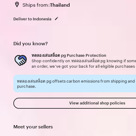
Ships from:
Thailand
Deliver to Indonesia
Did you know?
ทดลองเล่นสล็อต pg Purchase Protection
Shop confidently on ทดลองเล่นสล็อต pg knowing if som
an order, we've got your back for all eligible purchase
ทดลองเล่นสล็อต pg offsets carbon emissions from shipping and
purchase.
View additional shop policies
Meet your sellers