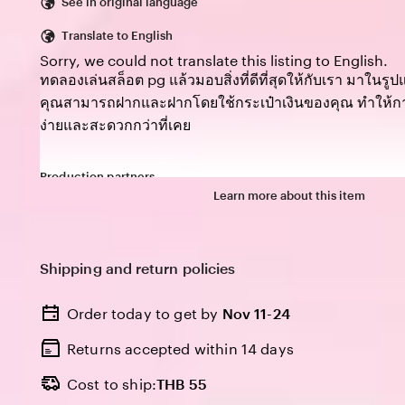
See in original language
Translate to English
Sorry, we could not translate this listing to English.
ทดลองเล่นสล็อต pg แล้วมอบสิ่งที่ดีที่สุดให้กับเรา มาในรู
คุณสามารถฝากและฝากโดยใช้กระเป๋าเงินของคุณ ทำให้ก
ง่ายและสะดวกกว่าที่เคย
Production partners
Learn more about this item
ทดลองเล่นสล็อต pg makes this item with help from
Paperworks, The Netherlands
View all
Shipping and return policies
Order today to get by
Nov 11-24
Returns accepted
within 14 days
Cost to ship:
THB
55