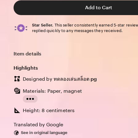
stars
Add to Cart
Star Seller.
This seller consistently earned 5-star revie
replied quickly to any messages they received.
Item details
Highlights
Designed by
ทดลองเล่นสล็อต pg
Materials: Paper, magnet
Read
Height: 8 centimeters
the
full
Translated by Google
description
See in original language