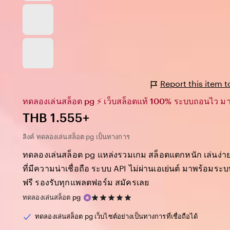
Report this item 
ทดลองเล่นสล็อต pg ⚡ เว็บสล็อตแท้ 100% ระบบถอนไว มา
Price:
THB 1.555+
ลิงค์ ทดลองเล่นสล็อต pg เป็นทางการ
ทดลองเล่นสล็อต pg แหล่งรวมเกม สล็อตแตกหนัก เล่นง่าย ไ
ที่มีความน่าเชื่อถือ ระบบ API ไม่ผ่านเอเย่นต์ มาพร้อมร
ฟรี รองรับทุกแพลตฟอร์ม สมัครเลย
5
ทดลองเล่นสล็อต pg
out
of
ทดลองเล่นสล็อต pg เว็บไซต์อย่างเป็นทางการที่เชื่อถือได้
5