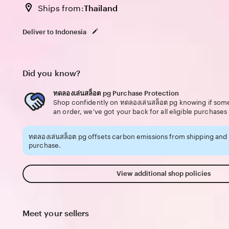
Ships from:
Thailand
Deliver to Indonesia
Did you know?
ทดลองเล่นสล็อต pg Purchase Protection
Shop confidently on ทดลองเล่นสล็อต pg knowing if som
an order, we've got your back for all eligible purchase
ทดลองเล่นสล็อต pg offsets carbon emissions from shipping and
purchase.
View additional shop policies
Meet your sellers