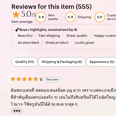
Reviews for this item (555)
5.0
/5
Item
Custo
4.9
4.9
5.0
Shipping
quality
servi
item average
Buyer highlights, summarized by AI
Beautiful
Fast shipping
Great quality
Happy custo
As described
Great product
Looks great
Filter
Quality (10)
Shipping & Packaging (6)
Appearance (5)
by
category
5
5
This item
out
of
ฉันชอบเล่นที่ ทดลองเล่นสล็อต pg มาก เพราะแต่ละเกมมี
5
stars
ที่สำคัญคือแตกบ่อยจริง ๆ! เล่นไม่ถึงสิบสปินก็ได้โบนัสให
ไวมาก ใช้ทรูมันนี่ได้ด้วย สะดวกสุด ๆ
L