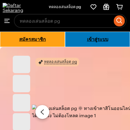
ทดลอง
ทดลองเล่นสล็อต pg
Skip
เล่น
to
Search
Browse
สล็อต
ontent
for
pg
items
or
สมัครสมาชิก
เข้าสู่ระบบ
shops
ทดลองเล่นสล็อต pg