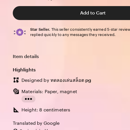
5
stars
Add to Cart
Star Seller.
This seller consistently earned 5-star revie
replied quickly to any messages they received.
Item details
Highlights
Designed by
ทดลองเล่นสล็อต pg
Materials: Paper, magnet
Read
Height: 8 centimeters
the
full
Translated by Google
description