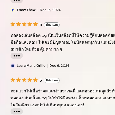
L
i
Tracy Thew
Dec 16, 2024
s
5
t
5
This item
out
i
of
ทดลองเล่นสล็อต pg เป็นเว็บสล็อตที่ให้ความรู้สึกปลอดภัยแล
5
n
stars
มือถือและคอม ไม่เคยมีปัญหาเลย โบนัสแจกทุกวัน แถมยัง
g
สมาชิกใหม่ด้วย คุ้มค่ามาก ๆ
r
e
L
v
i
Laura Maria Grillo
Dec 6, 2024
i
s
e
5
t
5
This item
out
w
i
of
ตอนแรกไม่เชื่อว่าจะแตกง่ายขนาดนี้ แต่พอลองเล่นดูแล้วต
5
b
n
stars
ทดลองเล่นสล็อต pg ไม่ทำให้ผิดหวัง แจ็กพอตออกบ่อยมาก 
y
g
ในวันเดียว แนะนำให้เพื่อนทุกคนลองเลย!
T
r
r
e
L