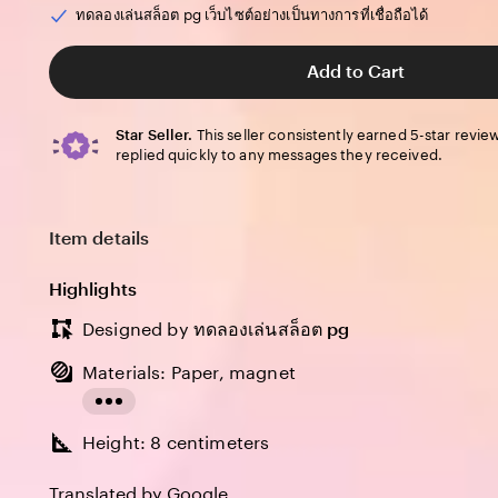
of
ทดลองเล่นสล็อต pg เว็บไซต์อย่างเป็นทางการที่เชื่อถือได้
5
stars
Add to Cart
Star Seller.
This seller consistently earned 5-star revie
replied quickly to any messages they received.
Item details
Highlights
Designed by
ทดลองเล่นสล็อต pg
Materials: Paper, magnet
Read
Height: 8 centimeters
the
full
Translated by Google