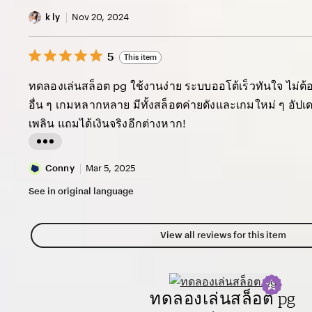
a
v
i
k ly
Nov 20, 2024
c
i
s
y
e
5
t
5
This item
out
T
w
i
of
ทดลองเล่นสล็อต pg ใช้งานง่าย ระบบออโต้เร็วทันใจ ไม่ต
5
h
b
n
stars
อื่น ๆ เกมหลากหลาย มีทั้งสล็อตค่ายดังและเกมใหม่ ๆ อัป
e
y
g
เพลิน แถมได้เงินจริงอีกต่างหาก!
w
L
r
a
e
L
u
v
i
Conny
Mar 5, 2025
r
i
s
See in original language
a
e
t
M
w
i
View all reviews for this item
a
b
n
r
y
g
i
k
r
ทดลองเล่นสล็อต pg
a
l
e