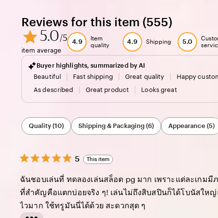
Reviews for this item (555)
5.0
/5
Item
Custo
4.9
4.9
5.0
Shipping
quality
servi
item average
Buyer highlights, summarized by AI
Beautiful
Fast shipping
Great quality
Happy custo
As described
Great product
Looks great
Filter
Quality (10)
Shipping & Packaging (6)
Appearance (5)
by
category
5
5
This item
out
of
ฉันชอบเล่นที่ ทดลองเล่นสล็อต pg มาก เพราะแต่ละเกมมี
5
stars
ที่สำคัญคือแตกบ่อยจริง ๆ! เล่นไม่ถึงสิบสปินก็ได้โบนัสให
ไวมาก ใช้ทรูมันนี่ได้ด้วย สะดวกสุด ๆ