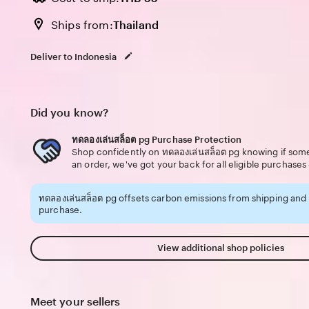
Ships from:
Thailand
Deliver to Indonesia
Did you know?
ทดลองเล่นสล็อต pg Purchase Protection
Shop confidently on ทดลองเล่นสล็อต pg knowing if som
an order, we've got your back for all eligible purchase
ทดลองเล่นสล็อต pg offsets carbon emissions from shipping and
purchase.
View additional shop policies
Meet your sellers