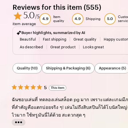
Reviews for this item (555)
5.0
/5
Item
Custo
4.9
4.9
5.0
Shipping
quality
servi
item average
Buyer highlights, summarized by AI
Beautiful
Fast shipping
Great quality
Happy custo
As described
Great product
Looks great
Filter
Quality (10)
Shipping & Packaging (6)
Appearance (5)
by
category
5
5
This item
out
of
ฉันชอบเล่นที่ ทดลองเล่นสล็อต pg มาก เพราะแต่ละเกมมี
5
stars
ที่สำคัญคือแตกบ่อยจริง ๆ! เล่นไม่ถึงสิบสปินก็ได้โบนัสให
ไวมาก ใช้ทรูมันนี่ได้ด้วย สะดวกสุด ๆ
L