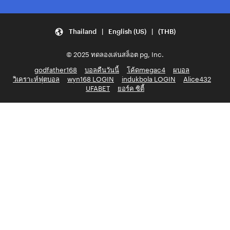
Thailand | English (US) | (THB)
© 2025 ทดลองเล่นสล็อต pg, Inc.
godfather168
บอลคืนวันนี้
โค้ดmegac4
ผบอล
วิเคราะห์ฟุตบอล
wyn168 LOGIN
indukbola LOGIN
Alice432
UFABET
ยอร์ค ซิตี้