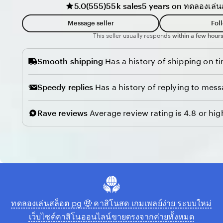
5.0
(555)
55k sales
5 years on ทดลองเล่น
r
i
i
e
Message seller
Fol
l
w
This seller usually responds
within a few hours
l
b
o
Smooth shipping
Has a history of shipping on t
y
C
Speedy replies
Has a history of replying to mess
o
n
Rave reviews
Average review rating is 4.8 or hig
n
y
ทดลองเล่นสล็อต pg 🤑 คาสิโนสด เกมเพลย์ง่าย ระบบใหม่
เว็บไซต์คาสิโนออนไลน์ขายตรงจากค่ายทั้งหมด