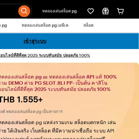
ทดลองเล่นสล็อต pg
ต pg
ทดลองเล่นสล็อต pg เอพีเค
สล็อต
เข้าสู่ระบบ
นไลน์ที่ดีที่สุด 2025 ระบบทันสมัย ปลอดภัย 100%
ทดลองเล่นสล็อต pg 🎫 ทดลองเล่นสล็อต API แท้ 100%
รวม DEMO ค่าย PG SLOT JILI PP- เป็นต้น คาสิโน
ออนไลน์ที่ดีที่สุด 2025 ระบบทันสมัย ปลอดภัย 100%
Price:
THB 1.555+
ิงค์ ทดลองเล่นสล็อต pg เป็นทางการ
ทดลองเล่นสล็อต pg แหล่งรวมเกม สล็อตแตกหนัก เล่น
ง่าย ได้เงินจริง เว็บสล็อต ที่มีความน่าเชื่อถือ ระบบ API