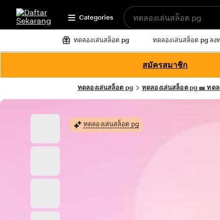
Skip
Search
ทดลอง
to
Categories
for
เล่น
Content
items
สล็อต
or
ทดลองเล่นสล็อต pg
ทดลองเล่นสล็อต pg ลงท
pg
shops
สมัครสมาชิก
ทดลองเล่นสล็อต pg
ทดลองเล่นสล็อต pg 🎫 ทดลอ
ทดลองเล่นสล็อต pg