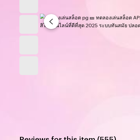
Reviews for this item (555)