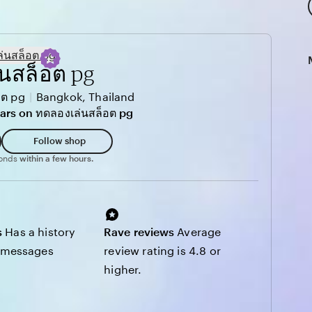
นสล็อต pg
อต pg
|
Bangkok, Thailand
ars on ทดลองเล่นสล็อต pg
Follow shop
ponds
within a few hours.
s
Has a history
Rave reviews
Average
o messages
review rating is 4.8 or
higher.