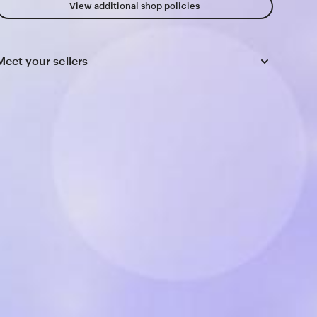
View additional shop policies
Meet your sellers