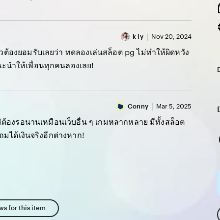
k ly
Nov 20, 2024
วต้องยอมรับเลยว่า ทดลองเล่นสล็อต pg ไม่ทำให้ผิดหวัง
นะนำให้เพื่อนทุกคนลองเลย!
D
Conny
Mar 5, 2025
่ต้องรอนานเหมือนเว็บอื่น ๆ เกมหลากหลาย มีทั้งสล็อต
มได้เงินจริงอีกต่างหาก!
ws for this item