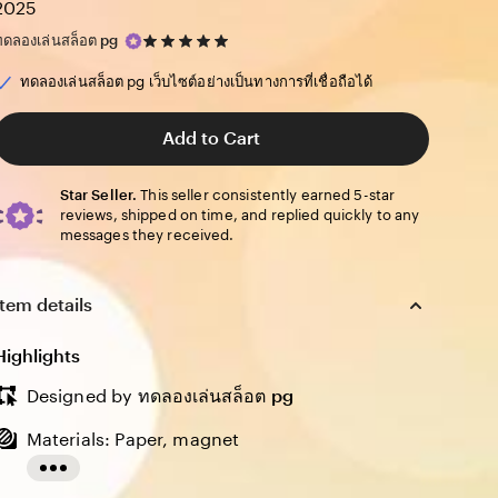
2025
5
ทดลองเล่นสล็อต pg
out
of
ทดลองเล่นสล็อต pg เว็บไซต์อย่างเป็นทางการที่เชื่อถือได้
5
stars
Add to Cart
Star Seller.
This seller consistently earned 5-star
reviews, shipped on time, and replied quickly to any
messages they received.
Item details
Highlights
Designed by
ทดลองเล่นสล็อต pg
Materials: Paper, magnet
Read