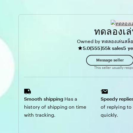
n
h
a
e
g
e
u
w
r
w
r
b
e
a
y
ทดลองเล่
v
M
k
i
Owned by ทดลองเล่นสล็
a
l
e
5.0
(555)
55k sales
5 ye
r
y
w
i
Message seller
b
a
This seller usually res
y
G
C
r
o
i
n
Smooth shipping
Has a
Speedy replie
l
n
history of shipping on time
of replying t
l
y
with tracking.
quickly.
o