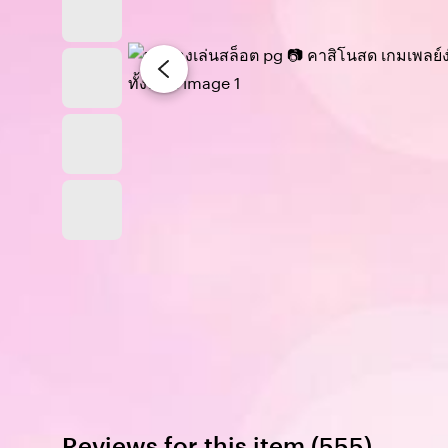
Reviews for this item (555)