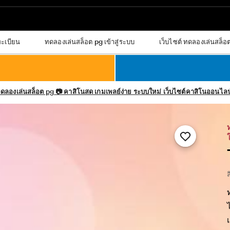
ะเบียน
ทดลองเล่นสล็อต pg เข้าสู่ระบบ
เว็บไซต์ ทดลองเล่นสล็อ
ดลองเล่นสล็อต pg 📷 คาสิโนสด เกมเพลย์ง่าย ระบบใหม่ เว็บไซต์คาสิโนออนไล
Add
to
Favorites
ล