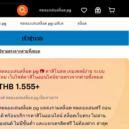
ทดลองเล่นสล็อต pg
ต pg
ทดลองเล่นสล็อต pg เอพีเค
สล็อต
เข้าสู่ระบบ
น์ขายตรงจากค่ายทั้งหมด
ทดลองเล่นสล็อต pg 📷 คาสิโนสด เกมเพลย์ง่าย ระบบ
ใหม่ เว็บไซต์คาสิโนออนไลน์ขายตรงจากค่ายทั้งหมด
Price:
THB 1.555+
ิงค์ ทดลองเล่นสล็อต pg เป็นทางการ
ทดลองเล่นสล็อต pg แหล่งรวมสล็อต ทดลองเล่นฟรี ถอน
ได้ พร้อมบริการคาสิโนออนไลน์ สล็อตเว็บตรง ไม่ผ่าน
เอเย่นต์ ไม่มีขั้นต่ำ และแจกเครดิตฟรี ไม่ต้องฝาก ล่าสุด