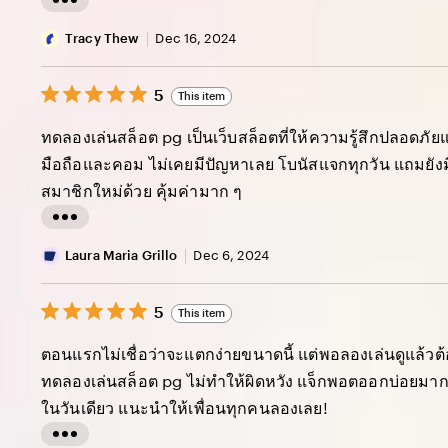
L
i
Tracy Thew
Dec 16, 2024
s
5
t
5
This item
out
i
of
ทดลองเล่นสล็อต pg เป็นเว็บสล็อตที่ให้ความรู้สึกปลอดภัยแล
5
n
stars
มือถือและคอม ไม่เคยมีปัญหาเลย โบนัสแจกทุกวัน แถมยัง
g
สมาชิกใหม่ด้วย คุ้มค่ามาก ๆ
r
e
L
v
i
Laura Maria Grillo
Dec 6, 2024
i
s
e
5
t
5
This item
out
w
i
of
ตอนแรกไม่เชื่อว่าจะแตกง่ายขนาดนี้ แต่พอลองเล่นดูแล้วต
5
b
n
stars
ทดลองเล่นสล็อต pg ไม่ทำให้ผิดหวัง แจ็กพอตออกบ่อยมาก 
y
g
ในวันเดียว แนะนำให้เพื่อนทุกคนลองเลย!
T
r
r
e
L