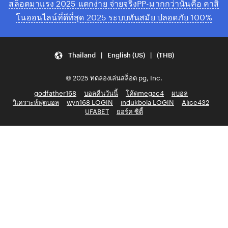
สล็อตมาแรง 2025 แตกง่าย จ่ายจริงPP-มากกว่านั้นคือ คาสิ
โนออนไลน์ที่ดีที่สุด 2025 ระบบทันสมัย ปลอดภัย 100%
Thailand | English (US) | (THB)
© 2025 ทดลองเล่นสล็อต pg, Inc.
godfather168
บอลคืนวันนี้
โค้ดmegac4
ผบอล
วิเคราะห์ฟุตบอล
wyn168 LOGIN
indukbola LOGIN
Alice432
UFABET
ยอร์ค ซิตี้