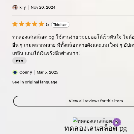
a
v
i
k ly
Nov 20, 2024
c
i
s
y
e
5
t
5
This item
out
T
w
i
of
ทดลองเล่นสล็อต pg ใช้งานง่าย ระบบออโต้เร็วทันใจ ไม่ต
5
h
b
n
stars
อื่น ๆ เกมหลากหลาย มีทั้งสล็อตค่ายดังและเกมใหม่ ๆ อัป
e
y
g
เพลิน แถมได้เงินจริงอีกต่างหาก!
w
L
r
a
e
L
u
v
i
Conny
Mar 5, 2025
r
i
s
See in original language
a
e
t
M
w
i
View all reviews for this item
a
b
n
r
y
g
i
k
r
ทดลองเล่นสล็อต pg
a
l
e