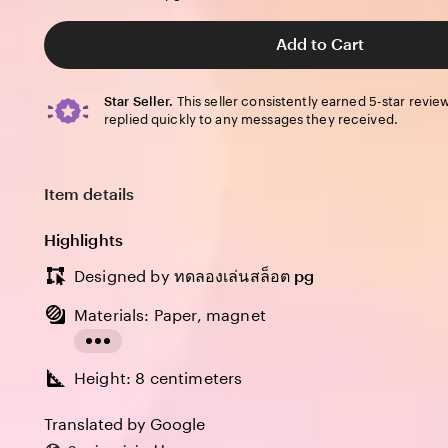
5
stars
Add to Cart
Star Seller.
This seller consistently earned 5-star revie
replied quickly to any messages they received.
Item details
Highlights
Designed by
ทดลองเล่นสล็อต pg
Materials: Paper, magnet
Read
Height: 8 centimeters
the
full
Translated by Google
description