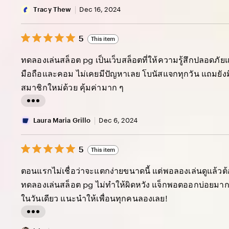
i
Tracy Thew
Dec 16, 2024
s
5
t
5
This item
out
i
of
ทดลองเล่นสล็อต pg เป็นเว็บสล็อตที่ให้ความรู้สึกปลอดภัยแล
5
n
stars
มือถือและคอม ไม่เคยมีปัญหาเลย โบนัสแจกทุกวัน แถมยัง
g
สมาชิกใหม่ด้วย คุ้มค่ามาก ๆ
r
e
L
v
i
Laura Maria Grillo
Dec 6, 2024
i
s
e
5
t
5
This item
out
w
i
of
ตอนแรกไม่เชื่อว่าจะแตกง่ายขนาดนี้ แต่พอลองเล่นดูแล้วต
5
b
n
stars
ทดลองเล่นสล็อต pg ไม่ทำให้ผิดหวัง แจ็กพอตออกบ่อยมาก 
y
g
ในวันเดียว แนะนำให้เพื่อนทุกคนลองเลย!
T
r
r
e
L