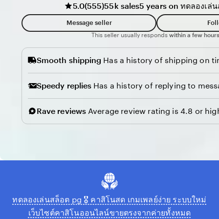
5.0
(555)
55k sales
5 years on ทดลองเล่น
r
i
i
e
Message seller
Fol
l
w
This seller usually responds
within a few hours
l
b
o
Smooth shipping
Has a history of shipping on t
y
C
Speedy replies
Has a history of replying to mess
o
n
Rave reviews
Average review rating is 4.8 or hig
n
y
ทดลองเล่นสล็อต pg 🎖️ คาสิโนสด เกมเพลย์ง่าย ระบบใหม่
เว็บไซต์คาสิโนออนไลน์ขายตรงจากค่ายทั้งหมด