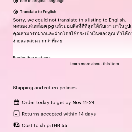
See in original language
Translate to English
Sorry, we could not translate this listing to English.
ทดลองเล่นสล็อต pg แล้วมอบสิ่งที่ดีที่สุดให้กับเรา มาในรู
คุณสามารถฝากและฝากโดยใช้กระเป๋าเงินของคุณ ทำให้ก
ง่ายและสะดวกกว่าที่เคย
Production partners
Learn more about this item
ทดลองเล่นสล็อต pg makes this item with help from
Paperworks, The Netherlands
View all
Shipping and return policies
Order today to get by
Nov 11-24
Returns accepted
within 14 days
Cost to ship:
THB
55