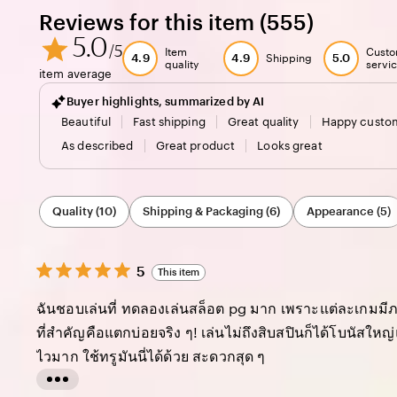
Reviews for this item (555)
5.0
/5
Item
Custo
4.9
4.9
5.0
Shipping
quality
servi
item average
Buyer highlights, summarized by AI
Beautiful
Fast shipping
Great quality
Happy custo
As described
Great product
Looks great
Filter
Quality (10)
Shipping & Packaging (6)
Appearance (5)
by
category
5
5
This item
out
of
ฉันชอบเล่นที่ ทดลองเล่นสล็อต pg มาก เพราะแต่ละเกมมี
5
stars
ที่สำคัญคือแตกบ่อยจริง ๆ! เล่นไม่ถึงสิบสปินก็ได้โบนัสให
ไวมาก ใช้ทรูมันนี่ได้ด้วย สะดวกสุด ๆ
L