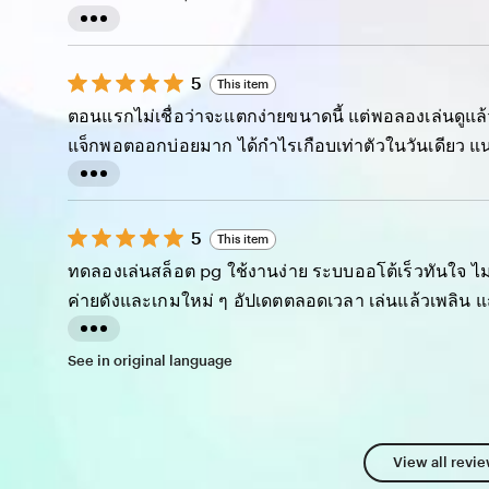
n
L
g
i
5
r
5
This item
s
out
e
ตอนแรกไม่เชื่อว่าจะแตกง่ายขนาดนี้ แต่พอลองเล่นดูแล้
of
t
5
v
แจ็กพอตออกบ่อยมาก ได้กำไรเกือบเท่าตัวในวันเดียว แ
i
stars
i
n
L
e
g
i
w
5
r
5
This item
s
out
b
e
ทดลองเล่นสล็อต pg ใช้งานง่าย ระบบออโต้เร็วทันใจ ไม
of
t
y
5
v
ค่ายดังและเกมใหม่ ๆ อัปเดตตลอดเวลา เล่นแล้วเพลิน แถ
i
stars
T
i
n
L
r
e
See in original language
g
i
a
w
r
s
c
b
e
t
y
y
v
i
View all revie
T
L
i