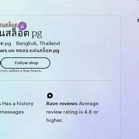
นสล็อต pg
อต pg
|
Bangkok, Thailand
ars on ทดลองเล่นสล็อต pg
Follow shop
ponds
within a few hours.
s
Has a history
Rave reviews
Average
o messages
review rating is 4.8 or
higher.