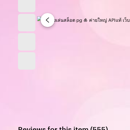
Reviews for this item (555)